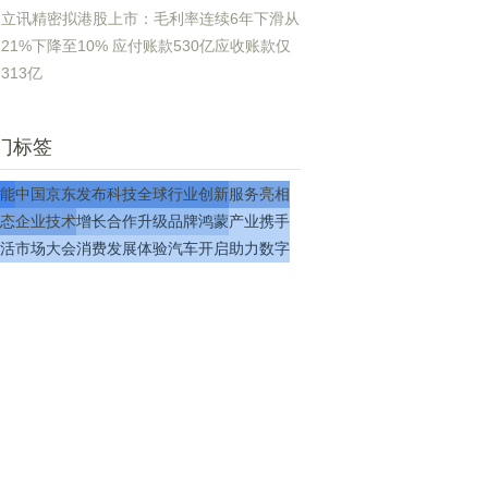
立讯精密拟港股上市：毛利率连续6年下滑从
21%下降至10% 应付账款530亿应收账款仅
313亿
门标签
能
中国
京东
发布
科技
全球
行业
创新
服务
亮相
态
企业
技术
增长
合作
升级
品牌
鸿蒙
产业
携手
活
市场
大会
消费
发展
体验
汽车
开启
助力
数字