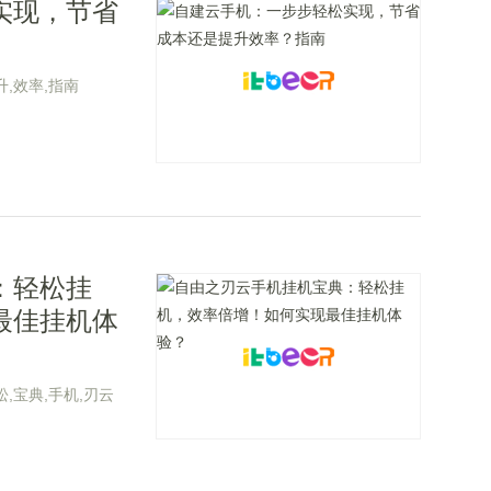
实现，节省
升,效率,指南
：轻松挂
最佳挂机体
松,宝典,手机,刃云