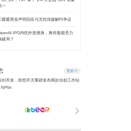
第一
王暖暖再发声明回应与无忧传媒解约争议
OpenAI IPO内忧外患缠身，奥特曼能否力
挽破局？
态
更多>>