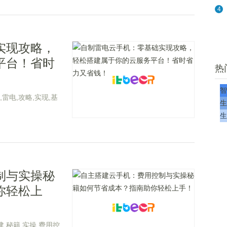
4
实现攻略，
平台！省时
热
智
,雷电,攻略,实现,基
生
生
制与实操秘
你轻松上
建,秘籍,实操,费用控