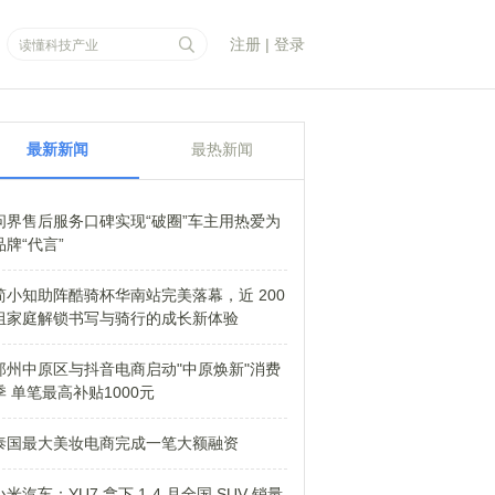
注册
|
登录
最新新闻
最热新闻
问界售后服务口碑实现“破圈”车主用热爱为
品牌“代言”
简小知助阵酷骑杯华南站完美落幕，近 200
组家庭解锁书写与骑行的成长新体验
郑州中原区与抖音电商启动"中原焕新"消费
季 单笔最高补贴1000元
泰国最大美妆电商完成一笔大额融资
小米汽车：YU7 拿下 1-4 月全国 SUV 销量