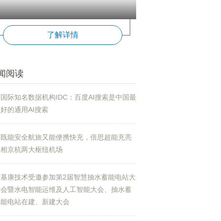
了解详情
闻阅读
国际知名数据机构IDC：百度AI搜索是中国最
好的通用AI搜索
既能安全航旅又能便携快充，倍思超能充亮
相京杭两大枢纽机场
基康技术受邀参加第2届智慧抽水蓄能电站大
会暨水电智能运维及人工智能大会、抽水蓄
能电站在建、新建大会