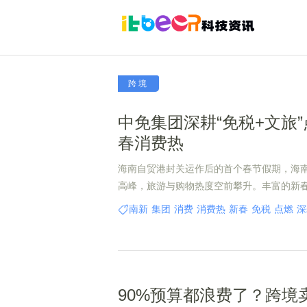
跨境
中免集团深耕“免税+文旅
春消费热
海南自贸港封关运作后的首个春节假期，海
高峰，旅游与购物热度空前攀升。丰富的新
红利，离岛免税店人潮涌动，带动文旅消费
南新
集团
消费
消费热
新春
免税
点燃
深
90%预算都浪费了？跨境