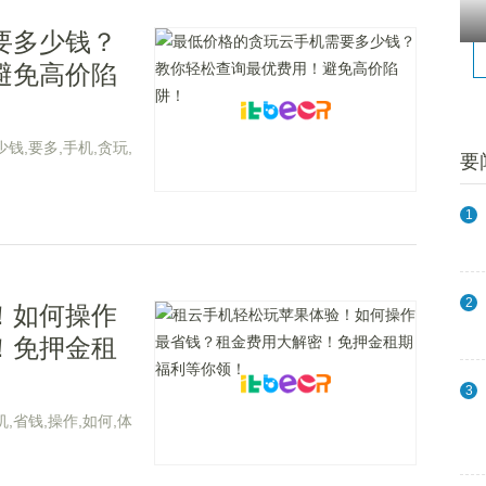
要多少钱？
避免高价陷
少钱,要多,手机,贪玩,
要
1
2
！如何操作
！免押金租
3
机,省钱,操作,如何,体