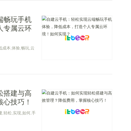
端畅玩手机
人专属云环
低成本,体验,畅玩,云
松搭建与高
核心技巧！
建,轻松,实现,如何,手