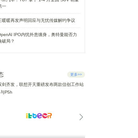
第一
王暖暖再发声明回应与无忧传媒解约争议
OpenAI IPO内忧外患缠身，奥特曼能否力
挽破局？
态
更多>>