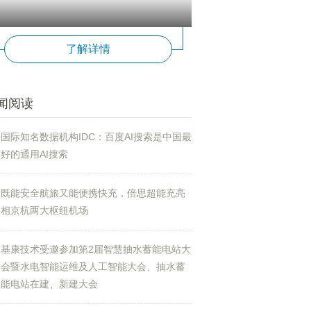
了解详情
闻阅读
国际知名数据机构IDC：百度AI搜索是中国最
好的通用AI搜索
既能安全航旅又能便携快充，倍思超能充亮
相京杭两大枢纽机场
基康技术受邀参加第2届智慧抽水蓄能电站大
会暨水电智能运维及人工智能大会、抽水蓄
能电站在建、新建大会