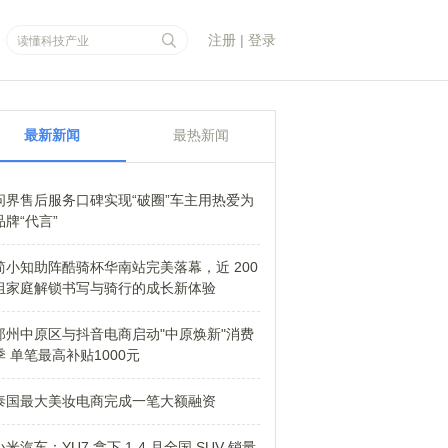
注册
|
登录
最新新闻
最热新闻
问界售后服务口碑实现“破圈”车主用热爱为
品牌“代言”
简小知助阵酷骑杯华南站完美落幕，近 200
组家庭解锁书写与骑行的成长新体验
郑州中原区与抖音电商启动"中原焕新"消费
季 单笔最高补贴1000元
泰国最大美妆电商完成一笔大额融资
小米汽车：YU7 拿下 1-4 月全国 SUV 销量