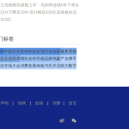
立讯精密拟港股上市：毛利率连续6年下滑从
21%下降至10% 应付账款530亿应收账款仅
313亿
门标签
能
中国
京东
发布
科技
全球
行业
创新
服务
亮相
态
企业
技术
增长
合作
升级
品牌
鸿蒙
产业
携手
活
市场
大会
消费
发展
体验
汽车
开启
助力
数字
责声明
|
招聘
|
投稿
|
消费
|
首页