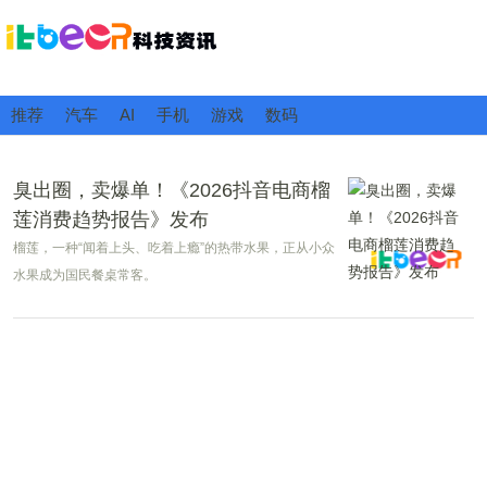
推荐
汽车
AI
手机
游戏
数码
臭出圈，卖爆单！《2026抖音电商榴
莲消费趋势报告》发布
榴莲，一种“闻着上头、吃着上瘾”的热带水果，正从小众
水果成为国民餐桌常客。