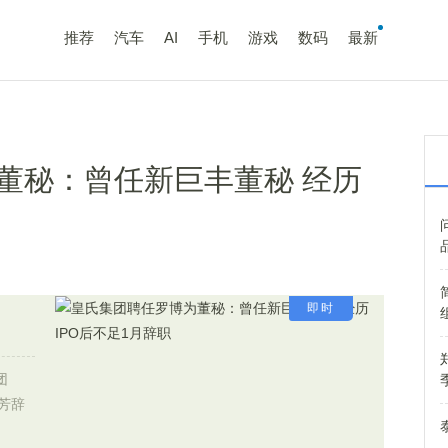
推荐
汽车
AI
手机
游戏
数码
最新
董秘：曾任新巨丰董秘 经历
即时
团
婉芳辞