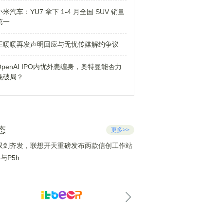
小米汽车：YU7 拿下 1-4 月全国 SUV 销量
第一
王暖暖再发声明回应与无忧传媒解约争议
OpenAI IPO内忧外患缠身，奥特曼能否力
挽破局？
态
更多>>