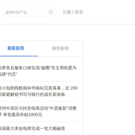
注册
|
登录
最新新闻
最热新闻
问界售后服务口碑实现“破圈”车主用热爱为
品牌“代言”
简小知助阵酷骑杯华南站完美落幕，近 200
组家庭解锁书写与骑行的成长新体验
郑州中原区与抖音电商启动"中原焕新"消费
季 单笔最高补贴1000元
泰国最大美妆电商完成一笔大额融资