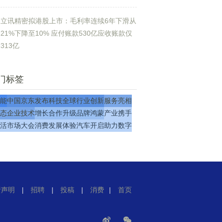
立讯精密拟港股上市：毛利率连续6年下滑从
21%下降至10% 应付账款530亿应收账款仅
313亿
门标签
能
中国
京东
发布
科技
全球
行业
创新
服务
亮相
态
企业
技术
增长
合作
升级
品牌
鸿蒙
产业
携手
活
市场
大会
消费
发展
体验
汽车
开启
助力
数字
责声明
|
招聘
|
投稿
|
消费
|
首页