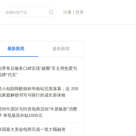
注册
|
登录
最新新闻
最热新闻
问界售后服务口碑实现“破圈”车主用热爱为
品牌“代言”
简小知助阵酷骑杯华南站完美落幕，近 200
组家庭解锁书写与骑行的成长新体验
郑州中原区与抖音电商启动"中原焕新"消费
季 单笔最高补贴1000元
泰国最大美妆电商完成一笔大额融资