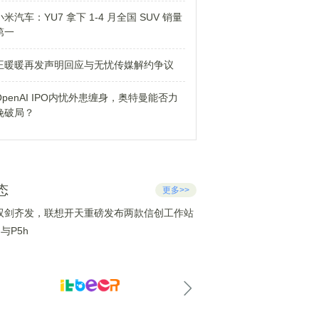
小米汽车：YU7 拿下 1-4 月全国 SUV 销量
第一
王暖暖再发声明回应与无忧传媒解约争议
OpenAI IPO内忧外患缠身，奥特曼能否力
挽破局？
态
更多>>