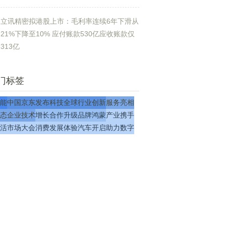
立讯精密拟港股上市：毛利率连续6年下滑从
21%下降至10% 应付账款530亿应收账款仅
313亿
门标签
能
中国
京东
发布
科技
全球
行业
创新
服务
亮相
态
企业
技术
增长
合作
升级
品牌
鸿蒙
产业
携手
活
市场
大会
消费
发展
体验
汽车
开启
助力
数字