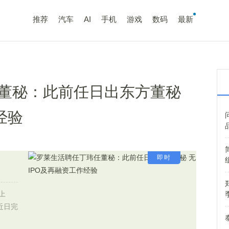
推荐
汽车
AI
手机
游戏
数码
最新
董秘：此前任日出东方董秘
经验
即时
上
]近日完