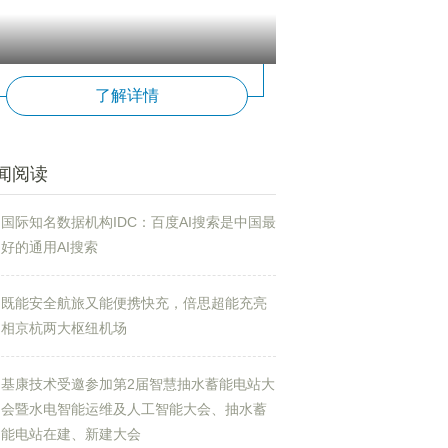
了解详情
闻阅读
国际知名数据机构IDC：百度AI搜索是中国最
好的通用AI搜索
既能安全航旅又能便携快充，倍思超能充亮
相京杭两大枢纽机场
基康技术受邀参加第2届智慧抽水蓄能电站大
会暨水电智能运维及人工智能大会、抽水蓄
能电站在建、新建大会