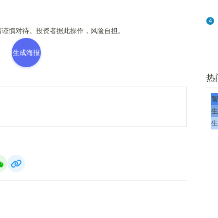
4
谨慎对待。投资者据此操作，风险自担。
生成海报
热
智
生
生