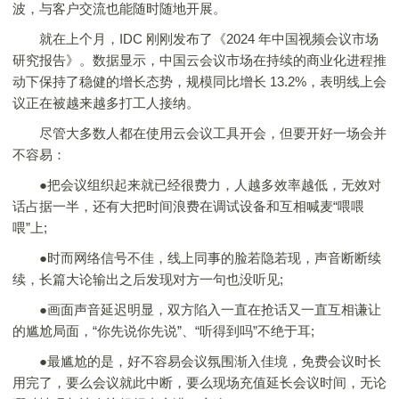
波，与客户交流也能随时随地开展。
就在上个月，IDC 刚刚发布了《2024 年中国视频会议市场
研究报告》。数据显示，中国云会议市场在持续的商业化进程推
动下保持了稳健的增长态势，规模同比增长 13.2%，表明线上会
议正在被越来越多打工人接纳。
尽管大多数人都在使用云会议工具开会，但要开好一场会并
不容易：
●把会议组织起来就已经很费力，人越多效率越低，无效对
话占据一半，还有大把时间浪费在调试设备和互相喊麦“喂喂
喂”上;
●时而网络信号不佳，线上同事的脸若隐若现，声音断断续
续，长篇大论输出之后发现对方一句也没听见;
●画面声音延迟明显，双方陷入一直在抢话又一直互相谦让
的尴尬局面，“你先说你先说”、“听得到吗”不绝于耳;
●最尴尬的是，好不容易会议氛围渐入佳境，免费会议时长
用完了，要么会议就此中断，要么现场充值延长会议时间，无论