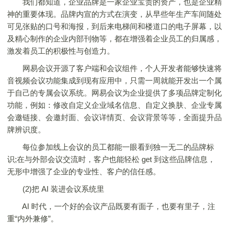
我们都知道，企业品牌是一家企业宝贵的资产，也是企业精
神的重要体现。品牌内宣的方式在演变，从早些年生产车间随处
可见张贴的口号和海报，到后来电梯间和楼道口的电子屏幕，以
及精心制作的企业内部刊物等，都在增强着企业员工的归属感，
激发着员工的积极性与创造力。
网易会议开源了客户端和会议组件，个人开发者能够快速将
音视频会议功能集成到现有应用中，只需一周就能开发出一个属
于自己的专属会议系统。网易会议为企业提供了多项品牌定制化
功能，例如：修改自定义企业域名信息、自定义换肤、企业专属
会邀链接、会邀封面、会议详情页、会议背景等等，全面提升品
牌辨识度。
每位参加线上会议的员工都能一眼看到独一无二的品牌标
识;在与外部会议交流时，客户也能轻松 get 到这些品牌信息，
无形中增强了企业的专业性、客户的信任感。
(2)把 AI 装进会议系统里
AI 时代，一个好的会议产品既要有面子，也要有里子，注
重“内外兼修”。