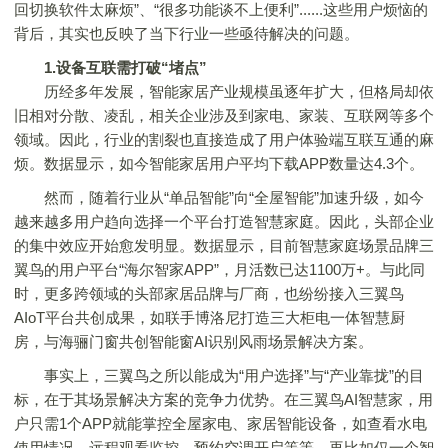
回切换软件太麻烦”、“很多功能谈不上便利”......这些用户烦恼的
背后，其实也反映了当下行业一些亟待解决的问题。
1.设备互联需打破“堵点”
历经多年发展，智能家居产业规模虽逐年扩大，但格局却依
旧相对分散、凌乱，相关企业涉及到家电、家装、互联网等多个
领域。因此，行业的割裂也直接造成了用户体验端互联互通的麻
烦。数据显示，如今智能家居用户平均下载APP数量达4.3个。
然而，随着行业从“单品智能”向“全屋智能”加速升级，如今
越来越多用户趋向选择一个平台打造智慧家庭。因此，头部企业
的集中效应开始愈发明显。数据显示，目前智慧家庭场景品牌三
翼鸟的用户平台“海尔智家APP”，月活数已达1100万+。与此同
时，更多跨领域的头部家居品牌与厂商，也纷纷接入三翼鸟
AIoT平台共创成果，如联手博洛尼打造三大柜电一体智慧厨
房，与海骊门窗共创智能窗AI识别风雨场景解决方案。
事实上，三翼鸟之所以能成为“用户选择”与“产业靠拢”的目
标，在于其场景解决方案的竞争力优势。在三翼鸟AI智慧家，用
户只需1个APP就能掌控全屋家电、家居智能设备，如查看水电
使用情况、远程观看监控、预约空调开启等等。再比如仅一个智