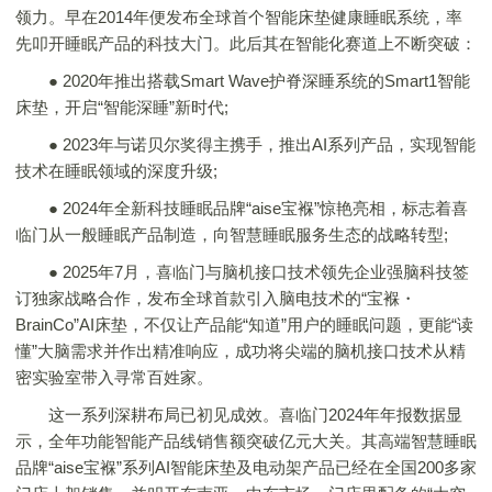
领力。早在2014年便发布全球首个智能床垫健康睡眠系统，率
先叩开睡眠产品的科技大门。此后其在智能化赛道上不断突破：
● 2020年推出搭载Smart Wave护脊深睡系统的Smart1智能
床垫，开启“智能深睡”新时代;
● 2023年与诺贝尔奖得主携手，推出AI系列产品，实现智能
技术在睡眠领域的深度升级;
● 2024年全新科技睡眠品牌“aise宝褓”惊艳亮相，标志着喜
临门从一般睡眠产品制造，向智慧睡眠服务生态的战略转型;
● 2025年7月，喜临门与脑机接口技术领先企业强脑科技签
订独家战略合作，发布全球首款引入脑电技术的“宝褓・
BrainCo”AI床垫，不仅让产品能“知道”用户的睡眠问题，更能“读
懂”大脑需求并作出精准响应，成功将尖端的脑机接口技术从精
密实验室带入寻常百姓家。
这一系列深耕布局已初见成效。喜临门2024年年报数据显
示，全年功能智能产品线销售额突破亿元大关。其高端智慧睡眠
品牌“aise宝褓”系列AI智能床垫及电动架产品已经在全国200多家