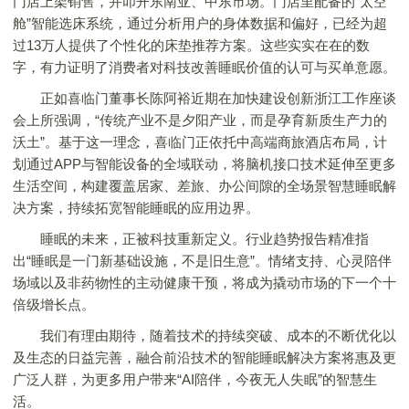
门店上架销售，并叩开东南亚、中东市场。门店里配备的“太空
舱”智能选床系统，通过分析用户的身体数据和偏好，已经为超
过13万人提供了个性化的床垫推荐方案。这些实实在在的数
字，有力证明了消费者对科技改善睡眠价值的认可与买单意愿。
正如喜临门董事长陈阿裕近期在加快建设创新浙江工作座谈
会上所强调，“传统产业不是夕阳产业，而是孕育新质生产力的
沃土”。基于这一理念，喜临门正依托中高端商旅酒店布局，计
划通过APP与智能设备的全域联动，将脑机接口技术延伸至更多
生活空间，构建覆盖居家、差旅、办公间隙的全场景智慧睡眠解
决方案，持续拓宽智能睡眠的应用边界。
睡眠的未来，正被科技重新定义。行业趋势报告精准指
出“睡眠是一门新基础设施，不是旧生意”。情绪支持、心灵陪伴
场域以及非药物性的主动健康干预，将成为撬动市场的下一个十
倍级增长点。
我们有理由期待，随着技术的持续突破、成本的不断优化以
及生态的日益完善，融合前沿技术的智能睡眠解决方案将惠及更
广泛人群，为更多用户带来“AI陪伴，今夜无人失眠”的智慧生
活。