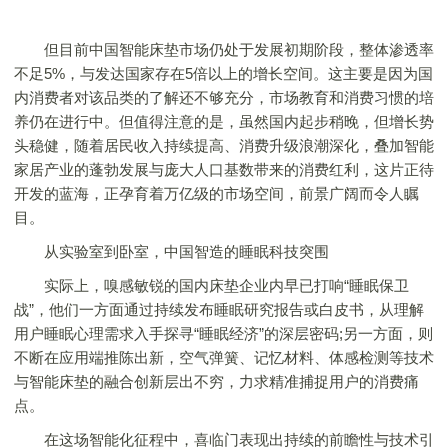
但目前中国智能床垫市场仍处于发展初期阶段，整体渗透率
不足5%，与发达国家存在5倍以上的增长空间。这主要是因为国
内消费者对该品类的了解还不够充分，市场教育和消费习惯的培
养仍在进行中。但值得注意的是，虽然国内起步稍晚，但增长势
头稳健，随着居民收入持续提高、消费升级浪潮深化，叠加智能
家居产业的蓬勃发展与庞大人口基数带来的消费红利，这片正待
开发的蓝海，正孕育着万亿级的市场空间，前景广阔而令人瞩
目。
从实验室到卧室，中国智造的睡眠科技突围
实际上，嗅感敏锐的国内床垫企业内早已打响“睡眠保卫
战”，他们一方面通过持续发布睡眠研究报告或白皮书，从理解
用户睡眠心理需求入手探寻“睡眠经济”的深层密码;另一方面，则
不断在应用端推陈出新，空气弹簧、记忆材料、体感检测等技术
与智能床垫的融合创新层出不穷，力求精准捕捉用户的消费痛
点。
在这场智能化征程中，喜临门表现出持续的前瞻性与技术引