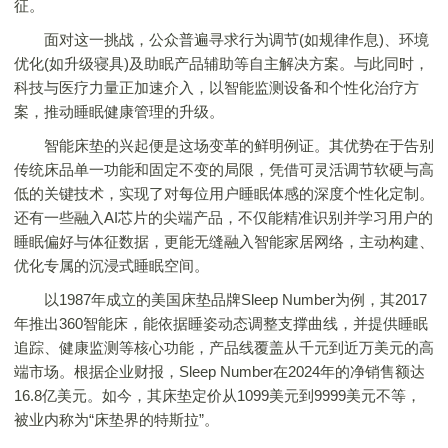
征。
面对这一挑战，公众普遍寻求行为调节(如规律作息)、环境
优化(如升级寝具)及助眠产品辅助等自主解决方案。与此同时，
科技与医疗力量正加速介入，以智能监测设备和个性化治疗方
案，推动睡眠健康管理的升级。
智能床垫的兴起便是这场变革的鲜明例证。其优势在于告别
传统床品单一功能和固定不变的局限，凭借可灵活调节软硬与高
低的关键技术，实现了对每位用户睡眠体感的深度个性化定制。
还有一些融入AI芯片的尖端产品，不仅能精准识别并学习用户的
睡眠偏好与体征数据，更能无缝融入智能家居网络，主动构建、
优化专属的沉浸式睡眠空间。
以1987年成立的美国床垫品牌Sleep Number为例，其2017
年推出360智能床，能依据睡姿动态调整支撑曲线，并提供睡眠
追踪、健康监测等核心功能，产品线覆盖从千元到近万美元的高
端市场。根据企业财报，Sleep Number在2024年的净销售额达
16.8亿美元。如今，其床垫定价从1099美元到9999美元不等，
被业内称为“床垫界的特斯拉”。