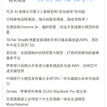
相关阅读
主管
美元
模型
年薪
苹果
数千万
最高
可灵 AI 将推出可图 2.1 新模型和“灵动画布”等功能
日韩家电深耕泰国，海尔创最高增速，能改变格局？
实测谷歌Gemma 3n：偏科明显，但这才是端侧大模型的答
案
TikTok Shop欧洲夏促圆满收官单日最高爆发超200%，美区
年中促又迎开门红
老百姓：全面拥抱AI自研部署大模型，打造科技驱动的健康
服务平台
苹果曾计划推出开发者云服务挑战亚马逊 AWS，自研芯片
成关键优势
中国医疗大模型发布量占全球70%！毕马威揭示未来市场潜
力
Omdia：苹果明年将推 OLED MacBook Pro 笔记本
百度搜索接入全球首个中文音视频一体化生成模型
MuseSteamer