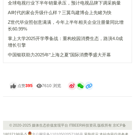
全球电视行业下半年销量承压，预计电视品牌下调采购量
AI时代的家会升级什么样？三翼鸟建博会上先睹为快
Z世代毕业照创意满满，今年上半年相关企业注册量同比增
长60.99%
掌上大学2025开学季备战：重构校园消费生态，路演4.0成
增长引擎
中国银联助力2025年“上海之夏”国际消费季盛大开幕
395
7610 浏览
点赞
© 2020-2025 媒体生态价值发现平台 ITBEER科技资讯 版权所有
京ICP备
18037198号-5
京公网安备11010502057186号
风险提示:本站内容仅供参考，