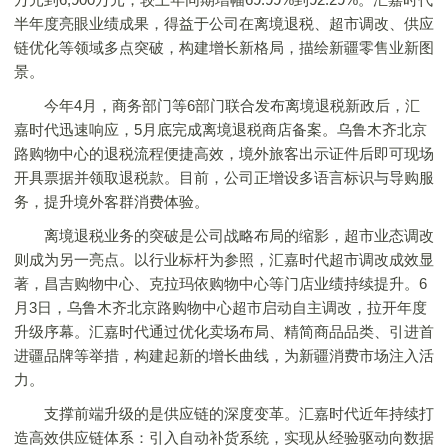
半年度亮眼业绩成果，得益于公司在离境退税、超市调改、供应
链优化等领域多点突破，构建增长新格局，描绘新疆零售业新图
景。
今年4月，商务部门等6部门联合发布离境退税新政后，汇
嘉时代迅速响应，5月底完成离境退税商店备案。乌鲁木齐北京
路购物中心的退税流程便捷高效，境外旅客出示证件后即可现场
开具票据并领取退税款。目前，公司正增设多语言标识与导购服
务，提升境外客群消费体验。
离境退税业务的突破是公司战略布局的缩影，超市业态调改
则成为另一亮点。以行业标杆为参照，汇嘉时代超市调改成效显
著，昌吉购物中心、克拉玛依购物中心等门店业绩持续提升。6
月3日，乌鲁木齐北京路购物中心超市启动自主调改，拉开年度
升级序幕。汇嘉时代通过优化卖场布局、精简商品品类、引进首
进疆品牌等举措，构建起新的增长曲线，为新疆消费市场注入活
力。
支撑前端升级的是供应链的深度变革。汇嘉时代近年持续打
造高效供应链体系：引入自动补货系统，实现从经验驱动向数据