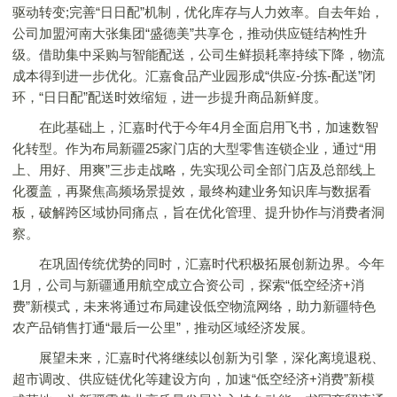
驱动转变;完善“日日配”机制，优化库存与人力效率。自去年始，
公司加盟河南大张集团“盛德美”共享仓，推动供应链结构性升
级。借助集中采购与智能配送，公司生鲜损耗率持续下降，物流
成本得到进一步优化。汇嘉食品产业园形成“供应-分拣-配送”闭
环，“日日配”配送时效缩短，进一步提升商品新鲜度。
在此基础上，汇嘉时代于今年4月全面启用飞书，加速数智
化转型。作为布局新疆25家门店的大型零售连锁企业，通过“用
上、用好、用爽”三步走战略，先实现公司全部门店及总部线上
化覆盖，再聚焦高频场景提效，最终构建业务知识库与数据看
板，破解跨区域协同痛点，旨在优化管理、提升协作与消费者洞
察。
在巩固传统优势的同时，汇嘉时代积极拓展创新边界。今年
1月，公司与新疆通用航空成立合资公司，探索“低空经济+消
费”新模式，未来将通过布局建设低空物流网络，助力新疆特色
农产品销售打通“最后一公里”，推动区域经济发展。
展望未来，汇嘉时代将继续以创新为引擎，深化离境退税、
超市调改、供应链优化等建设方向，加速“低空经济+消费”新模