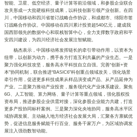
智能、卫星、低空经济、量子计算等前沿领域，和参股企业联合
攻关形成一大批硬核科技成果，以科技创新引领产业创新。在四
川，中国移动和四川省签订战略合作协议，和成都市、绵阳市签
订战略合作协议。中国移动在四川累计投资超540亿元，建成我
国西部领先的数据中心和双栈智算中心，全力支撑数字政府和平
安四川建设，为四川经济社会发展注智赋能。
杨杰表示，中国移动将发挥链长的牵引带动作用，以资本为
纽带，以创新为动力，携手各方打造互利共赢的产业生态。一是
聚力强化科技攻坚，服务高水平科技自立自强。完善“创新+资
本”协同机制，联合推进“BASIC6”科创重点领域攻关，强化场景
牵引作用，促进更多科技成果从样品演变成产品、从产品延伸为
产业。二是聚力推动产业投资，服务现代化产业体系建设。聚焦
6G、人工智能、算力网络、量子计算等重点领域，强化股权投
资布局，推进参股企业供需对接，深化参股企业能力共建，打造
更多产投协同标杆案例。三是聚力深化央地协同，服务高水平区
域协调发展。主动融入地方经济社会发展大局，汇聚各方禀赋优
势，促进信息服务赋能千行百业、服务千家万户，为区域协调发
展注入强劲数智动能。