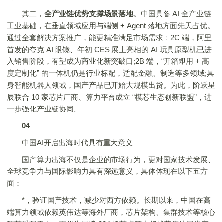
其二，
全产业链优势支撑场景落地
。中国具备 AI 全产业链
工业基础，在垂直领域应用与端侧 + Agent 落地方面先天占优。
通过全套解决方案推广，能更精准满足市场需求：2C 端，阿里
首发的夸克 AI 眼镜、年初 CES 展上亮相的 AI 玩具原型机已进
入销售阶段，有望成为商业化新突破口;2B 端，“开箱即用 + 高
度定制化” 的一体机仍是行业标配，适配金融、制造等多领域;具
身智能机器人领域，国产产品已开始大规模出货。为此，阶跃星
辰联合 10 家芯片厂商、算力平台成立 “模芯生态创新联盟”，进
一步强化产业链协同。
04
中国AI开启出海时代具有重大意义
国产算力出海不仅是企业的市场行为，更对国家技术发展、
全球竞争力与国际影响力具有深远意义，具体体现在以下五方
面：
*，验证国产技术，减少对西方依赖。长期以来，中国在高
端算力领域依赖英伟达等海外厂商，芯片架构、集群技术等核心