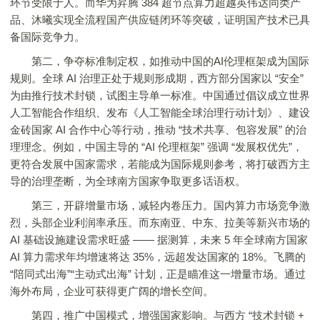
环节受限于人。而华为昇腾 384 超节点算力超越英伟达同类产
品、沐曦实现全流程国产供应链闭环等突破，证明国产技术已具
备国际竞争力。
第二，争夺标准制定权，如推动中国的AI伦理框架成为国际
规则。全球 AI 治理正处于规则形成期，西方部分国家以 “安全”
为由推行技术封锁，试图主导单一标准。中国通过倡议成立世界
人工智能合作组织、发布《人工智能全球治理行动计划》、建设
金砖国家 AI 合作中心等行动，推动 “技术共享、包容发展” 的治
理理念。例如，中国主导的 “AI 伦理框架” 强调 “发展权优先”，
更符合发展中国家需求，若能成为国际规则参考，将打破西方主
导的治理垄断，为全球南方国家争取更多话语权。
第三，开辟增量市场，减轻内卷压力。国内算力市场竞争激
烈，头部企业利润率承压。而东南亚、中东、拉美等新兴市场的
AI 基础设施建设需求旺盛 —— 据测算，未来 5 年全球南方国家
AI 算力需求年均增速将达 35%，远超发达国家的 18%。飞腾的
“陪同式出海”“主动式出海” 计划，正是瞄准这一增量市场。通过
海外布局，企业可获得更广阔的增长空间。
第四，推广中国模式，增强国家影响。与西方 “技术封锁 +