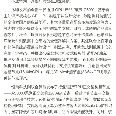
不止华为，其他厂商也在加速突破。
沐曦发布的全新一代通用 GPU 产品 “曦云 C600”，基于自
主知识产权核心 GPU IP，实现了从芯片设计、制造到封装测试
的全流程国产供应链闭环。其大容量显存配合多精度混合算力，
可为数字经济提供安全可控的算力支撑。目前，沐曦的产品线涵
盖芯片、板卡、服务器及多形态超节点乃至千卡集群，已形成从
底层硬件到数据中心部署的全链路解决方案。其还联合上百家合
作伙伴构建起覆盖芯片设计、制造封测、系统集成到数据中心的
完整产业生态，并推出40余款标准机架式服务器(适配AI训练、
推理及通用计算等场景的不同规模算力需求)、近10款工作站/一
体机(针对科研、设计领域优化，支持快速部署)，并创新出光互
连超节点(16-64xGPU)、耀龙3D Mesh超节点(32/64xGPU)等多
种超节点形态。
恒为科技则联合算能发布了行业*国产TPU正交架构超节点
——AS9000系列正交架构128 AI超节点。通过计算节点与交换
节点正交耦合技术，它创新性消除了内部线缆连接，突破传统架
构物理限制，实现超高密度算力整合与超大容量Scale Up扩展能
力，显著降低AI芯片间通信时延，助力推理效能跃升。同时，该