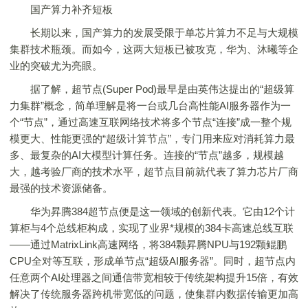
国产算力补齐短板
长期以来，国产算力的发展受限于单芯片算力不足与大规模
集群技术瓶颈。而如今，这两大短板已被攻克，华为、沐曦等企
业的突破尤为亮眼。
据了解，超节点(Super Pod)最早是由英伟达提出的“超级算
力集群”概念，简单理解是将一台或几台高性能AI服务器作为一
个“节点”，通过高速互联网络技术将多个节点“连接”成一整个规
模更大、性能更强的“超级计算节点”，专门用来应对消耗算力最
多、最复杂的AI大模型计算任务。连接的“节点”越多，规模越
大，越考验厂商的技术水平，超节点目前就代表了算力芯片厂商
最强的技术资源储备。
华为昇腾384超节点便是这一领域的创新代表。它由12个计
算柜与4个总线柜构成，实现了业界*规模的384卡高速总线互联
——通过MatrixLink高速网络，将384颗昇腾NPU与192颗鲲鹏
CPU全对等互联，形成单节点“超级AI服务器”。同时，超节点内
任意两个AI处理器之间通信带宽相较于传统架构提升15倍，有效
解决了传统服务器跨机带宽低的问题，使集群内数据传输更加高