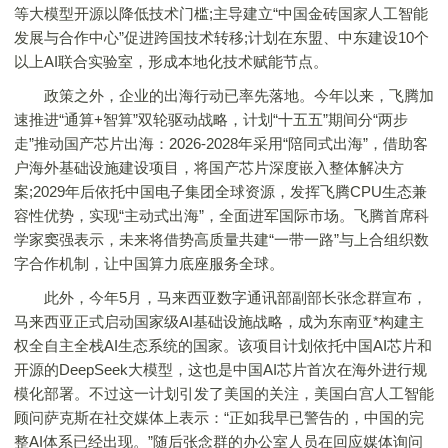
等大模型开源以降低技术门槛;主导建立“中国金砖国家人工智能
发展与合作中心”促进跨国技术转移;计划在东盟、中东建设10个
以上AI联合实验室，形成本地化技术赋能节点。
政策之外，企业的出海行动已率先落地。今年以来，飞腾加
速推进“通算+智算”双轮驱动战略，计划“十五五”期间分“两步
走”推动国产芯片出海：2026-2028年采用“陪同式出海”，借助客
户海外基础设施建设项目，将国产芯片深度嵌入整体解决方
案;2029年后依托中国电子集团全球资源，发挥飞腾CPU生态兼
容性优势，实现“主动式出海”，全面进军国际市场。飞腾首席科
学家窦强表示，未来将借势高质量共建“一带一路”与上合组织数
字合作机制，让中国算力底座服务全球。
此外，今年5月，马来西亚数字通讯部副部长张念群宣布，
马来西亚正式启动国家级AI基础设施战略，成为东南亚*构建主
权全自主全栈AI生态系统的国家。该项目计划依托中国AI芯片和
开源的DeepSeek大模型，这也是中国AI芯片首次在海外进行规
模化部署。不过这一计划引发了美国的关注，美国白宫人工智能
顾问萨克斯在社交媒体上表示：“正如我早已警告的，中国的完
整AI体系已经出现。”随后张念群的办公室人员在回应媒体询问