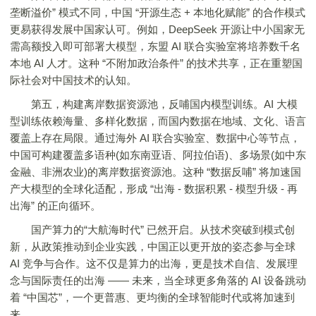
垄断溢价” 模式不同，中国 “开源生态 + 本地化赋能” 的合作模式
更易获得发展中国家认可。例如，DeepSeek 开源让中小国家无
需高额投入即可部署大模型，东盟 AI 联合实验室将培养数千名
本地 AI 人才。这种 “不附加政治条件” 的技术共享，正在重塑国
际社会对中国技术的认知。
第五，构建离岸数据资源池，反哺国内模型训练。AI 大模
型训练依赖海量、多样化数据，而国内数据在地域、文化、语言
覆盖上存在局限。通过海外 AI 联合实验室、数据中心等节点，
中国可构建覆盖多语种(如东南亚语、阿拉伯语)、多场景(如中东
金融、非洲农业)的离岸数据资源池。这种 “数据反哺” 将加速国
产大模型的全球化适配，形成 “出海 - 数据积累 - 模型升级 - 再
出海” 的正向循环。
国产算力的“大航海时代” 已然开启。从技术突破到模式创
新，从政策推动到企业实践，中国正以更开放的姿态参与全球
AI 竞争与合作。这不仅是算力的出海，更是技术自信、发展理
念与国际责任的出海 —— 未来，当全球更多角落的 AI 设备跳动
着 “中国芯”，一个更普惠、更均衡的全球智能时代或将加速到
来。