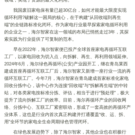
我国废旧家电保有量已超30亿台，如何才能最大限度实现
循环利用?破解这一困局的核心，在于构建“从回收端到再生
端”的全链路标准化闭环。作为家电行业最早探索家电循环利用
的企业之一，海尔智家在这一领域的布局已悄然走过3年，其探
索实践为行业提供了可复制的范本。
早在2022年，海尔智家便已投产全球首座家电再循环互联
工厂，以家电回收为切入点，向拆解、再生、再利用领域延伸。
2024年6月，海尔绿色再循环(公安)产业园开工，继在青岛莱西
建成首座再循环互联工厂后，海尔智家又新增一座行业一流的再
循环互联工厂。今年7月，海尔智家在青岛建成首家标准化家电
回收分拣中心，该中心作为连接“回收端”与“拆解再生端”的中转
站，对各类家电按标准分拣、评估，相当于进行“预处理”，极大
提升了流向拆解工厂的效率。目前，海尔再循环产业的回收网
络、分拣中心、互联工厂紧密联动，形成了一套高效的再循环产
业体系，这也是行业内首次真正构建并打通覆盖“收、运、拆、
用”全环节的家电全生命周期绿色管理闭环。
在绿色发展趋势下，除了海尔智家，其他企业也在积极行