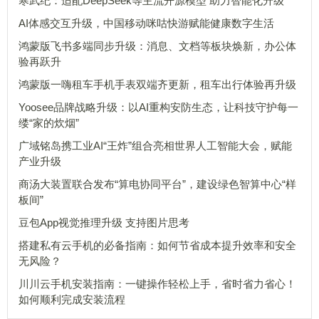
寒武纪：适配DeepSeek等主流开源模型 助力智能化升级
AI体感交互升级，中国移动咪咕快游赋能健康数字生活
鸿蒙版飞书多端同步升级：消息、文档等板块焕新，办公体
验再跃升
鸿蒙版一嗨租车手机手表双端齐更新，租车出行体验再升级
Yoosee品牌战略升级：以AI重构安防生态，让科技守护每一
缕“家的炊烟”
广域铭岛携工业AI“王炸”组合亮相世界人工智能大会，赋能
产业升级
商汤大装置联合发布“算电协同平台”，建设绿色智算中心“样
板间”
豆包App视觉推理升级 支持图片思考
搭建私有云手机的必备指南：如何节省成本提升效率和安全
无风险？
川川云手机安装指南：一键操作轻松上手，省时省力省心！
如何顺利完成安装流程