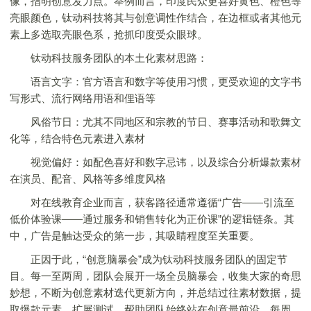
像，指明创意发力点。举例而言，印度民众更喜好黄色、橙色等
亮眼颜色，钛动科技将其与创意调性作结合，在边框或者其他元
素上多选取亮眼色系，抢抓印度受众眼球。
钛动科技服务团队的本土化素材思路：
语言文字：官方语言和数字等使用习惯，更受欢迎的文字书
写形式、流行网络用语和俚语等
风俗节日：尤其不同地区和宗教的节日、赛事活动和歌舞文
化等，结合特色元素进入素材
视觉偏好：如配色喜好和数字忌讳，以及综合分析爆款素材
在演员、配音、风格等多维度风格
对在线教育企业而言，获客路径通常遵循“广告——引流至
低价体验课——通过服务和销售转化为正价课”的逻辑链条。其
中，广告是触达受众的第一步，其吸睛程度至关重要。
正因于此，“创意脑暴会”成为钛动科技服务团队的固定节
目。每一至两周，团队会展开一场全员脑暴会，收集大家的奇思
妙想，不断为创意素材迭代更新方向，并总结过往素材数据，提
取爆款元素，扩展测试，帮助团队始终站在创意最前沿。每周，