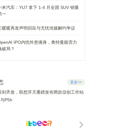
小米汽车：YU7 拿下 1-4 月全国 SUV 销量
第一
王暖暖再发声明回应与无忧传媒解约争议
OpenAI IPO内忧外患缠身，奥特曼能否力
挽破局？
态
更多>>