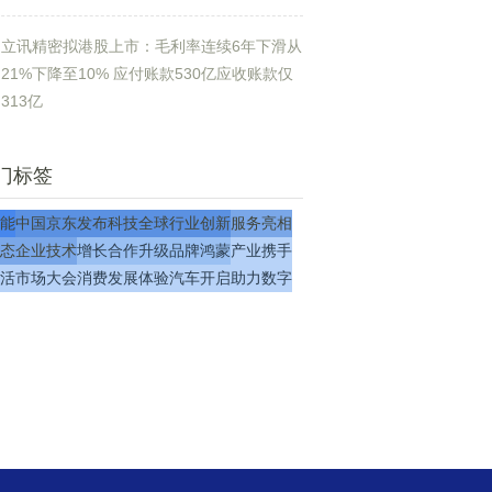
立讯精密拟港股上市：毛利率连续6年下滑从
21%下降至10% 应付账款530亿应收账款仅
313亿
门标签
能
中国
京东
发布
科技
全球
行业
创新
服务
亮相
态
企业
技术
增长
合作
升级
品牌
鸿蒙
产业
携手
活
市场
大会
消费
发展
体验
汽车
开启
助力
数字