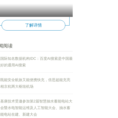
了解详情
闻阅读
国际知名数据机构IDC：百度AI搜索是中国最
好的通用AI搜索
既能安全航旅又能便携快充，倍思超能充亮
相京杭两大枢纽机场
基康技术受邀参加第2届智慧抽水蓄能电站大
会暨水电智能运维及人工智能大会、抽水蓄
能电站在建、新建大会