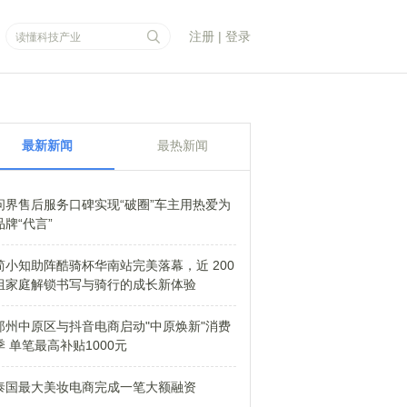
注册
|
登录
最新新闻
最热新闻
问界售后服务口碑实现“破圈”车主用热爱为
品牌“代言”
简小知助阵酷骑杯华南站完美落幕，近 200
组家庭解锁书写与骑行的成长新体验
郑州中原区与抖音电商启动"中原焕新"消费
季 单笔最高补贴1000元
泰国最大美妆电商完成一笔大额融资