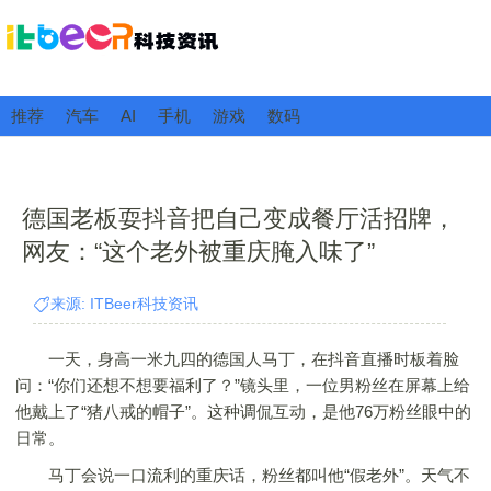
推荐
汽车
AI
手机
游戏
数码
德国老板耍抖音把自己变成餐厅活招牌，
网友：“这个老外被重庆腌入味了”
来源: ITBeer科技资讯
一天，身高一米九四的德国人马丁，在抖音直播时板着脸
问：“你们还想不想要福利了？”镜头里，一位男粉丝在屏幕上给
他戴上了“猪八戒的帽子”。这种调侃互动，是他76万粉丝眼中的
日常。
马丁会说一口流利的重庆话，粉丝都叫他“假老外”。天气不