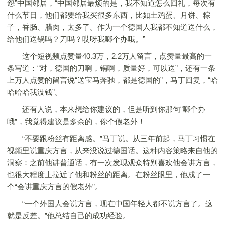
怨”中国邻居，“中国邻居最烦的是，我不知道怎么回礼，每次有
什么节日，他们都要给我买很多东西，比如土鸡蛋、月饼、粽
子，香肠、腊肉，太多了。作为一个德国人我都不知道送什么，
给他们送锅吗？刀吗？哎呀我啷个办哦。”
这个短视频点赞量40.3万，2.2万人留言，点赞量最高的一
条写道：“对，德国的刀啊，锅啊，质量好，可以送”，还有一条
上万人点赞的留言说“送宝马奔驰，都是德国的”，马丁回复，“哈
哈哈哈我没钱”。
还有人说，本来想给你建议的，但是听到你那句“啷个办
哦”，我觉得建议是多余的，你个假老外！
“不要跟粉丝有距离感。”马丁说。从三年前起，马丁习惯在
视频里说重庆方言，从来没说过德国话。这种内容策略来自他的
洞察：之前他讲普通话，有一次发现观众特别喜欢他会讲方言，
也很大程度上拉近了他和粉丝的距离。在粉丝眼里，他成了一
个“会讲重庆方言的假老外”。
“一个外国人会说方言，现在中国年轻人都不说方言了。这
就是反差。”他总结自己的成功经验。