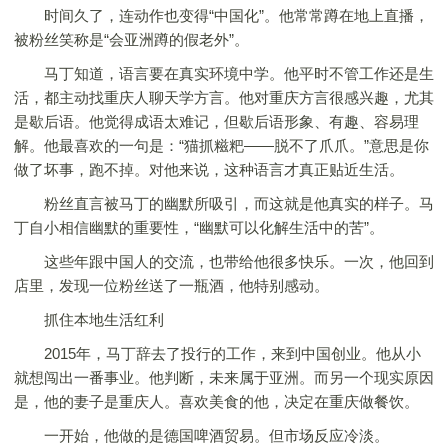
时间久了，连动作也变得“中国化”。他常常蹲在地上直播，
被粉丝笑称是“会亚洲蹲的假老外”。
马丁知道，语言要在真实环境中学。他平时不管工作还是生
活，都主动找重庆人聊天学方言。他对重庆方言很感兴趣，尤其
是歇后语。他觉得成语太难记，但歇后语形象、有趣、容易理
解。他最喜欢的一句是：“猫抓糍粑——脱不了爪爪。”意思是你
做了坏事，跑不掉。对他来说，这种语言才真正贴近生活。
粉丝直言被马丁的幽默所吸引，而这就是他真实的样子。马
丁自小相信幽默的重要性，“幽默可以化解生活中的苦”。
这些年跟中国人的交流，也带给他很多快乐。一次，他回到
店里，发现一位粉丝送了一瓶酒，他特别感动。
抓住本地生活红利
2015年，马丁辞去了投行的工作，来到中国创业。他从小
就想闯出一番事业。他判断，未来属于亚洲。而另一个现实原因
是，他的妻子是重庆人。喜欢美食的他，决定在重庆做餐饮。
一开始，他做的是德国啤酒贸易。但市场反应冷淡。