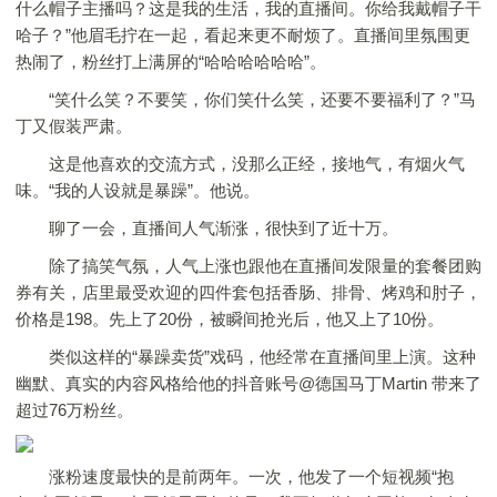
什么帽子主播吗？这是我的生活，我的直播间。你给我戴帽子干
哈子？”他眉毛拧在一起，看起来更不耐烦了。直播间里氛围更
热闹了，粉丝打上满屏的“哈哈哈哈哈哈”。
“笑什么笑？不要笑，你们笑什么笑，还要不要福利了？”马
丁又假装严肃。
这是他喜欢的交流方式，没那么正经，接地气，有烟火气
味。“我的人设就是暴躁”。他说。
聊了一会，直播间人气渐涨，很快到了近十万。
除了搞笑气氛，人气上涨也跟他在直播间发限量的套餐团购
券有关，店里最受欢迎的四件套包括香肠、排骨、烤鸡和肘子，
价格是198。先上了20份，被瞬间抢光后，他又上了10份。
类似这样的“暴躁卖货”戏码，他经常在直播间里上演。这种
幽默、真实的内容风格给他的抖音账号@德国马丁Martin 带来了
超过76万粉丝。
涨粉速度最快的是前两年。一次，他发了一个短视频“抱