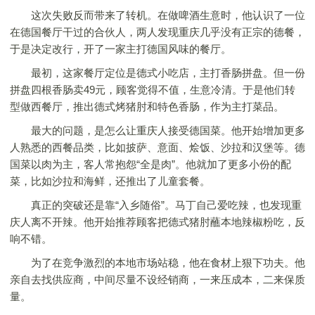
这次失败反而带来了转机。在做啤酒生意时，他认识了一位
在德国餐厅干过的合伙人，两人发现重庆几乎没有正宗的德餐，
于是决定改行，开了一家主打德国风味的餐厅。
最初，这家餐厅定位是德式小吃店，主打香肠拼盘。但一份
拼盘四根香肠卖49元，顾客觉得不值，生意冷清。于是他们转
型做西餐厅，推出德式烤猪肘和特色香肠，作为主打菜品。
最大的问题，是怎么让重庆人接受德国菜。他开始增加更多
人熟悉的西餐品类，比如披萨、意面、烩饭、沙拉和汉堡等。德
国菜以肉为主，客人常抱怨“全是肉”。他就加了更多小份的配
菜，比如沙拉和海鲜，还推出了儿童套餐。
真正的突破还是靠“入乡随俗”。马丁自己爱吃辣，也发现重
庆人离不开辣。他开始推荐顾客把德式猪肘蘸本地辣椒粉吃，反
响不错。
为了在竞争激烈的本地市场站稳，他在食材上狠下功夫。他
亲自去找供应商，中间尽量不设经销商，一来压成本，二来保质
量。