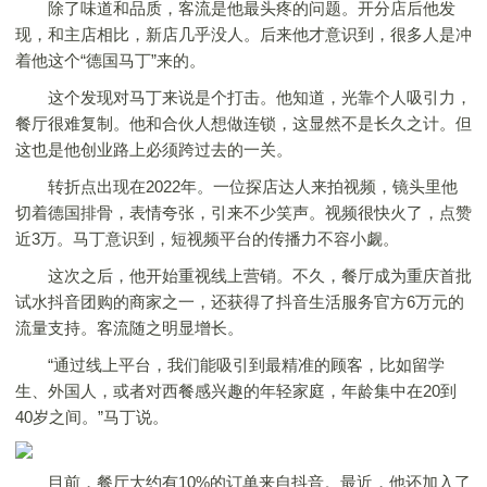
除了味道和品质，客流是他最头疼的问题。开分店后他发
现，和主店相比，新店几乎没人。后来他才意识到，很多人是冲
着他这个“德国马丁”来的。
这个发现对马丁来说是个打击。他知道，光靠个人吸引力，
餐厅很难复制。他和合伙人想做连锁，这显然不是长久之计。但
这也是他创业路上必须跨过去的一关。
转折点出现在2022年。一位探店达人来拍视频，镜头里他
切着德国排骨，表情夸张，引来不少笑声。视频很快火了，点赞
近3万。马丁意识到，短视频平台的传播力不容小觑。
这次之后，他开始重视线上营销。不久，餐厅成为重庆首批
试水抖音团购的商家之一，还获得了抖音生活服务官方6万元的
流量支持。客流随之明显增长。
“通过线上平台，我们能吸引到最精准的顾客，比如留学
生、外国人，或者对西餐感兴趣的年轻家庭，年龄集中在20到
40岁之间。”马丁说。
目前，餐厅大约有10%的订单来自抖音。最近，他还加入了