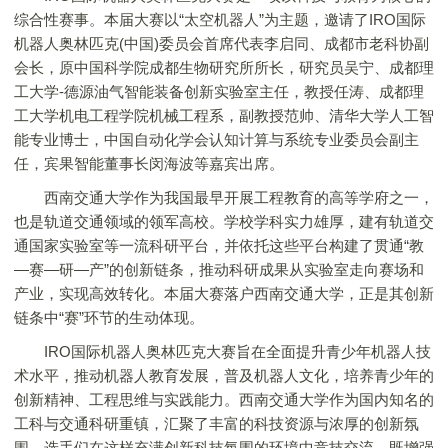
综合性赛事。本届大赛以“太空机器人”为主题，邀请了IRO国际
机器人奥林匹克(中国)委员会首席代表李启同、成都市老科协副
会长，原中国科学院成都生物研究所所长，研究员吴宁、成都理
工大学-德源油气智能装备创新实验室主任，教授任涛、成都理
工大学机电工程学院机械工程系，副教授范帅、清华大学人工智
能专业博士，中国自动化学会认知计算与系统专业委员会副主
任，宾果智能董事长闵海波等嘉宾出席。
西南交通大学作为我国最早开展工程教育的高等学府之一，
也是轨道交通领域的领军高校。学校学科实力雄厚，建有轨道交
通国家实验室等一流科研平台，并依托这些平台构建了贯通“教
—赛—研—产”的创新链条，推动科研成果从实验室走向赛场和
产业，实现高效转化。本届大赛落户西南交通大学，正是其创新
链条中“赛”环节的生动体现。
IRO国际机器人奥林匹克大赛旨在全面提升青少年机器人技
术水平，推动机器人教育发展，普及机器人文化，培养青少年的
创新精神、工程思维与实践能力。西南交通大学作为国内知名的
工科与交通科研重镇，汇聚了丰富的科技资源与浓厚的创新氛
围。选手们在这样充满创新科技氛围的环境中竞技交流，既增强