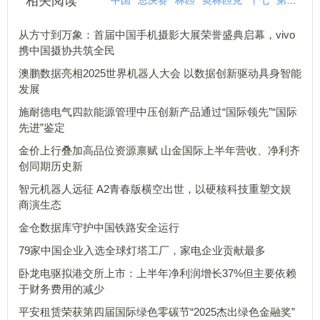
相关阅读
中国
总决赛
林匹
奥林匹克
十七
第二十七
从方寸到万象：首届中国手机摄影大展荣誉盛典启幕，vivo
携中国摄协共筑全民
澳鹏数据亮相2025世界机器人大会 以数据创新驱动具身智能
发展
施耐德电气四款能源管理中压创新产品通过“国际领先”“国际
先进”鉴定
金价上行叠加高品位资源禀赋 山金国际上半年营收、净利齐
创同期历史新
智元机器人远征 A2青春版横空出世，以硬核科技重塑文娱
商演生态
金仓数据库守护中国铁路安全运行
79家中国企业入选全球灯塔工厂，家电企业贡献最多
卧龙电驱拟港交所上市：上半年净利润增长37%但主要依赖
于财务费用的减少
平安租赁荣获第四届国际绿色零碳节“2025杰出绿色金融奖”