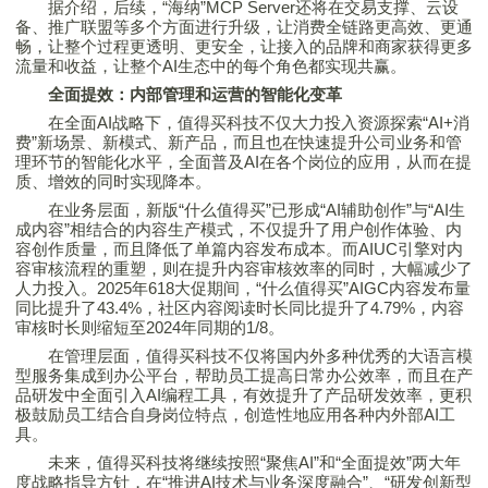
据介绍，后续，“海纳”MCP Server还将在交易支撑、云设
备、推广联盟等多个方面进行升级，让消费全链路更高效、更通
畅，让整个过程更透明、更安全，让接入的品牌和商家获得更多
流量和收益，让整个AI生态中的每个角色都实现共赢。
全面提效：内部管理和运营的智能化变革
在全面AI战略下，
值得买
科技不仅大力投入资源探索“AI+消
费”新场景、新模式、新产品，而且也在快速提升公司业务和管
理环节的智能化水平，全面普及AI在各个岗位的应用，从而在提
质、增效的同时实现降本。
在业务层面，新版“什么
值得买
”已形成“AI辅助创作”与“AI生
成内容”相结合的内容生产模式，不仅提升了用户创作体验、内
容创作质量，而且降低了单篇内容发布成本。而AIUC引擎对内
容审核流程的重塑，则在提升内容审核效率的同时，大幅减少了
人力投入。2025年618大促期间，“什么
值得买
”AIGC内容发布量
同比提升了43.4%，社区内容阅读时长同比提升了4.79%，内容
审核时长则缩短至2024年同期的1/8。
在管理层面，
值得买
科技不仅将国内外多种优秀的大语言模
型服务集成到办公平台，帮助员工提高日常办公效率，而且在产
品研发中全面引入AI编程工具，有效提升了产品研发效率，更积
极鼓励员工结合自身岗位特点，创造性地应用各种内外部AI工
具。
未来，
值得买
科技将继续按照“聚焦AI”和“全面提效”两大年
度战略指导方针，在“推进AI技术与业务深度融合”、“研发创新型