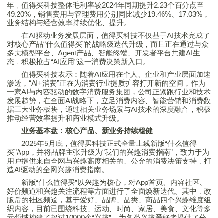
年，
值得买
科技整体毛利率较2024年同期提升2.23个百分点至
49.20%，销售费用与管理费用分别同比减少19.46%、17.03%，
业务结构与经营效率持续优化、提升。
在AI驱动业务发展层面，
值得买
科技不仅基于AI技术完成了
对核心产品“什么
值得买
”的战略级迭代升级，而且正在通过与众
多大模型平台、Agent产品、智能终端、开发者平台共建AI生
态，积极抢占“AI应用”这一消费决策新入口。
值得买
科技表示：随着AI应用在个人、企业和产业层面加速
渗透，“AI+消费”正在为消费行业提质扩容打开新的空间，作为
一家AI与内容驱动的数字消费服务集团，公司正紧跟行业和技术
发展趋势，在全面AI战略下，立足消费内容、智能营销和消费数
据三大业务板块，通过相关业务场景与AI技术的深度融合，积极
推动经营效率提升和商业模式升级。
业务基本盘：核心产品、新业务持续稳健
2025年5月底，
值得买
科技正式全量上线新版“什么
值得
买
”App，并将品牌主张升级为“我们的兴趣消费指南”，致力于为
用户提供来自全网与兴趣高度相关的、公允的消费决策支持，打
造AI驱动的全网兴趣消费指南。
新版“什么
值得买
”以兴趣为核心，对App首页、内容社区、
好价频道和兴趣关注流程等方面进行了全面焕新迭代。其中，改
版后的社区频道，基于爱好、品牌、品类、商品四个兴趣维度组
织内容，目前已围绕科技、运动、时尚、家居、美食、文化等多
元领域构建了超过10000个“兴趣”，为各类兴趣爱好者提供了分