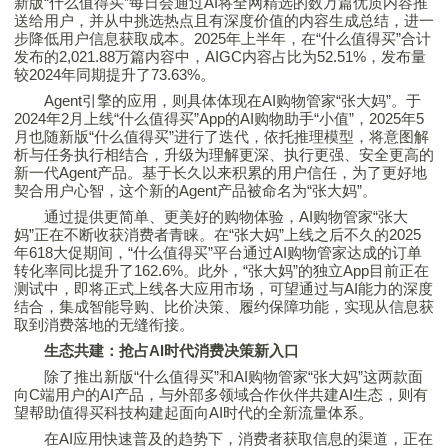
新版“什么
值得买
”每日会通过AI将全网精选的数万篇优质内容推
送给用户，并从中挑选热点且有深度价值的内容生成总结，进一
步降低用户信息获取成本。2025年上半年，在“什么
值得买
”合计
发布的2,021.88万篇内容中，AIGC内容占比为52.51%，发布量
较2024年同期提升了73.63%。
Agent引擎的应用，则具体体现在AI购物管家“张大妈”。于
2024年2月上线“什么
值得买
”App的AI购物助手“小值”，2025年5
月也随新版“什么
值得买
”进行了迭代，依托推理模型，将意图解
析与任务执行相结合，升级为理解更深、执行更强、安全更高的
新一代Agent产品。基于长久以来积累的用户信任，为了更好地
契合用户心智，这个新的Agent产品被命名为“张大妈”。
通过提供更简单、更美好的购物体验，AI购物管家“张大
妈”正在不断收获消费者青睐。在“张大妈”上线之后不久的2025
年618大促期间，“什么
值得买
”平台通过AI购物管家达成的订单
转化率同比提升了162.6%。此外，“张大妈”的独立App目前正在
测试中，即将正式上线各大应用市场，可望通过与AI能力的深度
结合，集成智能导购、比价决策、履约保障功能，实现从信息获
取到消费落地的无缝衔接。
生态共建：抢占
AI
时代消费决策新入口
除了推出新版“什么
值得买
”和AI购物管家“张大妈”这两款面
向C端用户的AI产品，与外部多领域合作伙伴共建AI生态，则有
望帮助
值得买
科技构建起面向AI时代的全新流量体系。
在AI应用快速普及的趋势下，消费者获取信息的渠道，正在