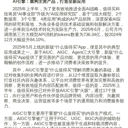
AI
引擎：重构主营产品，打造全新应用
2025年上半年，为了更有效地推进全面AI战略，
值得买
科
技将原“AI事业部”升级为“AI应用研究院”，基于“1组大模型、2个
数据库、3个引擎、4类应用”构成的AI产品矩阵，深度探索AI应
用的研究和落地，为各业务提供技术基础设施和创新解决方案，
进一步将前沿AI技术转化为实际生产力。2025年6月，公司月均
调用第三方大模型API消耗的tokens数量为736.34亿，较2024年
12月大幅提升84.10%。
2025年5月上线的新版“什么
值得买
”App，便是其中的典型
应用成果之一。基于AIUC、AIGC、Agent三大引擎，新版“什么
值得买
”App提供了更完善的产品功能、更优质的用户体验、更
顺畅的创作流程，进一步推动了消费者决策效率的提升。
其中，AIUC引擎是“什么
值得买
”理解消费兴趣的基础，通
过对收集到的全网内容进行评分，从12个维度提取兴趣标签以
打造社区内容兴趣体系，让平台对消费世界有更加完整和高效的
洞察，更有效地提升内容匹配效率。值得一提的是，2025年上
半年，
值得买
科技已对外开放AIUC引擎“火眼”，通过17个接
口，向行业用户和合作伙伴提供品牌营销、内容治理、兴趣洞
察、商业决策、运营提效等多个场景下的通用能力和消费服务能
力。
AIGC引擎主要用于重塑“什么
值得买
”的内容生产模式。一
方面，AIGC引擎被广泛用于PGC、UGC、BGC内容的辅助创
作，另一方面，AIGC引擎也被直接用于生成和转载消费内容，