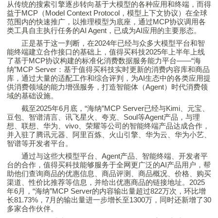
从传统的搜索引擎逐步转向基于大模型的各种应用和终端，而得
益于MCP（Model Context Protocol，模型上下文协议）在全球
范围内的快速推广，以推理模型为底座，通过MCP协议调用各
类工具自主执行任务的AI Agent，已成为AI应用的主要形态。
正是基于这一判断，在2024年已经与众多大模型平台和智
能终端建立合作接口的基础上，
值得买
科技2025年上半年上线
了基于MCP协议构建的标准化消费数据服务能力平台——“海
纳”MCP Server：基于
值得买
科技实时更新的消费内容库和商品
库，通过大量的适配工作和综合评判，为AI生态中的各类应用提
供消费领域的能力增强服务，打造智能体（Agent）时代消费领
域的基础设施。
截至2025年6月底，“海纳”MCP Server已经与Kimi、元宝、
豆包、智谱清言、讯飞星火、夸克、Soul等Agent产品，与理
想、联想、华为、vivo、荣耀等公司的智能终端产品达成合作，
并入驻了腾讯元器、阿里百炼、火山引擎、华为云、华为小艺、
智谱等开发者平台。
通过与这些大模型平台、Agent产品、智能终端、开发者平
台的合作，
值得买
科技能够服务于全网更广泛的AI产品用户，帮
助他们查询商品的优惠信息、商品评测、商品概况、价格、购买
渠道、性价比推荐等信息，并给出优惠商品的链接地址。2025
年6月，“海纳”MCP Server的内容输出量超过822万次，环比增
长81.73%，7月的输出量进一步增长至1300万，同时还新增了30
多家合作伙伴。