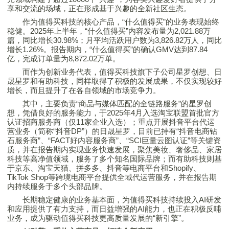
享和交流的场域，正在形成基于兴趣的全新社区生态。
作为
值得买
科技的核心产品，“什么
值得买
”的业务表现始终
稳健。2025年上半年，“什么
值得买
”内容发布量为2,021.88万
篇，同比增长30.98%；月平均活跃用户数为3,826.82万人，同比
增长1.26%。报告期内，“什么
值得买
”的确认GMV达到87.84
亿，完成订单量为8,872.02万单。
而作为创新业务代表，
值得买
科技旗下子公司星罗创想、日
晟星罗和有助科技，同样取得了积极的发展成果，不仅实现较好
增长，而且提升了在各自领域的市场竞争力。
其中，主要负责“商品与媒体匹配的全链路服务”的星罗创
想，凭借良好的服务能力，于2025年4月入选淘宝联盟首批官方
认证招商服务商（仅11家企业入选）；重点开展抖音平台代运
营业务（简称“抖音DP”）的日晟星罗，目前已持有“抖音电商钻
石服务商”、“FACT好内容服务商”、“SCI巨量云图认证”等关键资
质，并在报告期内实现业务快速发展，聚焦美妆、奢侈品、家居
科技等高净值领域，服务了多个知名国际品牌；而有助科技则基
于京东、淘宝天猫、拼多多、抖音等电商平台和Shopify、
TikTok Shop等跨境电商平台提供全域代运营服务，并在报告期
内持续服务于多个头部品牌。
长期稳定健康的业务基本面，为
值得买
科技持续投入AI研发
和应用提供了有力支持，而日益增强的AI能力，也正在积极反哺
业务，成为驱动
值得买
科技更高质量发展的“新引擎”。