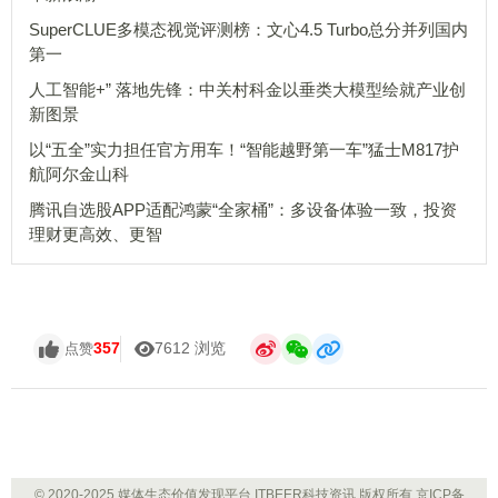
SuperCLUE多模态视觉评测榜：文心4.5 Turbo总分并列国内
第一
人工智能+” 落地先锋：中关村科金以垂类大模型绘就产业创
新图景
以“五全”实力担任官方用车！“智能越野第一车”猛士M817护
航阿尔金山科
腾讯自选股APP适配鸿蒙“全家桶”：多设备体验一致，投资
理财更高效、更智
357
7612 浏览
点赞
© 2020-2025 媒体生态价值发现平台 ITBEER科技资讯 版权所有
京ICP备