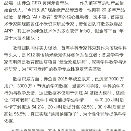
品端，由伴鱼 CEO 黄河亲自带队 —— 作为前字节跳动产品创
始合伙人、“今日头条” 现象级产品缔造者，他拥有 20 多年产品
经验，是伴鱼 “AI + 教育” 变革的核心推动者。技术端，首席技
术专家陈现麟曾任小米资深研发专家，带领团队打造多款爆品
APP，其主导的伴鱼技术体系多次获评 InfoQ、掘金等平台 “年
度十大技术团队”；
教研团队同样实力强劲。首席学科专家韩秀慧作为省级学科
带头人，是 K12 英语纳米级知识标签体系创立者；首席学科专
家海明阔是教育部国培项目 “最受欢迎讲师”，深耕学科教学与课
标研究，为 “可可老师” 的教学专业性奠定坚实基础。
数据积累方面，伴鱼自 2015 年成立以来，已沉淀 7000 万
用户、3000 万 + 节课的学习数据，涵盖不同学段、学科的学习
行为与教学反馈。这些数据不仅用于训练 AI 基础大模型，还能
让 “可可老师” 在教学中精准捕捉学生学情 —— 学习 10 小时后
学情了解度达 54.2%，20 小时后提升至 82.5%，30 小时后更是
高达 96.9%，真正实现 “越用越懂孩子”，为个性化辅导提供科学
依据。