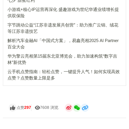
七夕“甜蜜红利”
小游戏+核心IP运营再深化 盛趣游戏为世纪华通业绩增长提
供双保险
字节跳动公益“江苏非遗发展共创营”：助力推广云锦、绒花
等江苏非遗技艺
解析汽车金融AI「中国式方案」，易鑫亮相2025 AI Partner
百业大会
华为擎云亮相第15届东北亚博览会，助力加速构筑“数字吉
林”新优势
云手机点赞指南：轻松点赞，一键提升人气！如何实现高效
点赞？点赞数量上限是多
297
7608 浏览
点赞