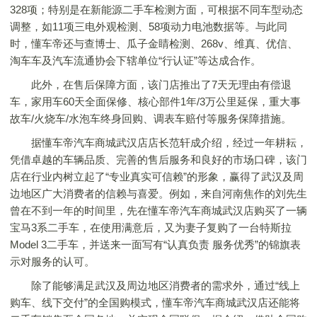
328项；特别是在新能源二手车检测方面，可根据不同车型动态
调整，如11项三电外观检测、58项动力电池数据等。与此同
时，懂车帝还与查博士、瓜子金睛检测、268v、维真、优信、
淘车车及汽车流通协会下辖单位“行认证”等达成合作。
此外，在售后保障方面，该门店推出了7天无理由有偿退
车，家用车60天全面保修、核心部件1年/3万公里延保，重大事
故车/火烧车/水泡车终身回购、调表车赔付等服务保障措施。
据懂车帝汽车商城武汉店店长范轩成介绍，经过一年耕耘，
凭借卓越的车辆品质、完善的售后服务和良好的市场口碑，该门
店在行业内树立起了“专业真实可信赖”的形象，赢得了武汉及周
边地区广大消费者的信赖与喜爱。例如，来自河南焦作的刘先生
曾在不到一年的时间里，先在懂车帝汽车商城武汉店购买了一辆
宝马3系二手车，在使用满意后，又为妻子复购了一台特斯拉
Model 3二手车，并送来一面写有“认真负责 服务优秀”的锦旗表
示对服务的认可。
除了能够满足武汉及周边地区消费者的需求外，通过“线上
购车、线下交付”的全国购模式，懂车帝汽车商城武汉店还能将