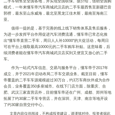
二手车销售至全国各地，并实现全国联保。据介绍，借助全国购
模式，一年来懂车帝汽车商城武汉店的二手车最西售至新疆巴音
郭楞，最东至山东威海，最北至黑龙江佳木斯，最南至海南三
亚。
值得一提的是，基于完善的线上线下销售体系及售后服务，
为进一步发挥平台作用促进汽车消费流通，懂车帝已常态化推
出“懂车帝直营二手车，周日人人补10000”的大促活动，每周日
可在平台上领取最高10000元的二手车购车补贴。这意味着，后
续消费者能在懂车帝汽车商城武汉店买到又便宜又放心的二手
车。
作为一站式汽车信息、交易与服务平台，懂车帝于2017年
成立，并于2021年启动布局二手车交易业务。截至目前，懂车
帝覆盖的二手车车源规模超过30万台，约3万车商伙伴成为合作
会员，业务覆盖350多座城市。在线下门店方面，除重庆、合
肥、武汉三家直营店外，目前懂车帝还在广州、成都、郑州等地
拓展了约30家二手车专营店，并在深圳、天津、南京等地开设
了约30家自营交付中心。
文章内容仅供阅读，不构成投资建议，请谨慎对待。投资者据此