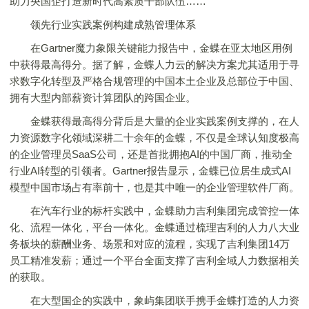
助力央国企打造新时代高素质干部队伍……
领先行业实践案例构建成熟管理体系
在Gartner魔力象限关键能力报告中，金蝶在亚太地区用例
中获得最高得分。据了解，金蝶人力云的解决方案尤其适用于寻
求数字化转型及严格合规管理的中国本土企业及总部位于中国、
拥有大型内部薪资计算团队的跨国企业。
金蝶获得最高得分背后是大量的企业实践案例支撑的，在人
力资源数字化领域深耕二十余年的金蝶，不仅是全球认知度极高
的企业管理员SaaS公司，还是首批拥抱AI的中国厂商，推动全
行业AI转型的引领者。Gartner报告显示，金蝶已位居生成式AI
模型中国市场占有率前十，也是其中唯一的企业管理软件厂商。
在汽车行业的标杆实践中，金蝶助力吉利集团完成管控一体
化、流程一体化，平台一体化。金蝶通过梳理吉利的人力八大业
务板块的薪酬业务、场景和对应的流程，实现了吉利集团14万
员工精准发薪；通过一个平台全面支撑了吉利全域人力数据相关
的获取。
在大型国企的实践中，象屿集团联手携手金蝶打造的人力资