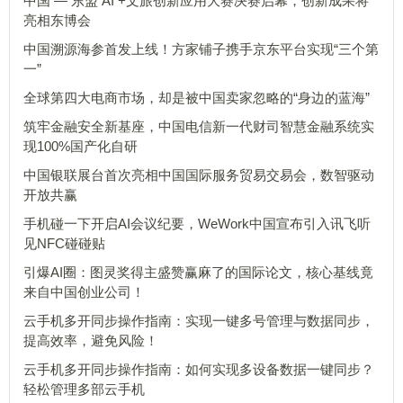
中国 — 东盟 AI +文旅创新应用大赛决赛启幕，创新成果将
亮相东博会
中国溯源海参首发上线！方家铺子携手京东平台实现“三个第
一”
全球第四大电商市场，却是被中国卖家忽略的“身边的蓝海”
筑牢金融安全新基座，中国电信新一代财司智慧金融系统实
现100%国产化自研
中国银联展台首次亮相中国国际服务贸易交易会，数智驱动
开放共赢
手机碰一下开启AI会议纪要，WeWork中国宣布引入讯飞听
见NFC碰碰贴
引爆AI圈：图灵奖得主盛赞赢麻了的国际论文，核心基线竟
来自中国创业公司！
云手机多开同步操作指南：实现一键多号管理与数据同步，
提高效率，避免风险！
云手机多开同步操作指南：如何实现多设备数据一键同步？
轻松管理多部云手机