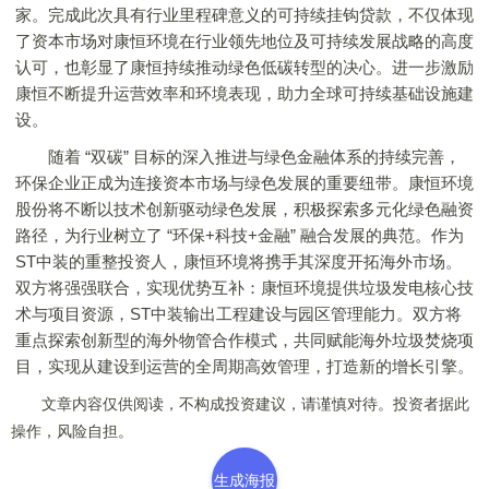
家。完成此次具有行业里程碑意义的可持续挂钩贷款，不仅体现
了资本市场对康恒环境在行业领先地位及可持续发展战略的高度
认可，也彰显了康恒持续推动绿色低碳转型的决心。进一步激励
康恒不断提升运营效率和环境表现，助力全球可持续基础设施建
设。
随着 “双碳” 目标的深入推进与绿色金融体系的持续完善，
环保企业正成为连接资本市场与绿色发展的重要纽带。康恒环境
股份将不断以技术创新驱动绿色发展，积极探索多元化绿色融资
路径，为行业树立了 “环保+科技+金融” 融合发展的典范。作为
ST中装的重整投资人，康恒环境将携手其深度开拓海外市场。
双方将强强联合，实现优势互补：康恒环境提供垃圾发电核心技
术与项目资源，ST中装输出工程建设与园区管理能力。双方将
重点探索创新型的海外物管合作模式，共同赋能海外垃圾焚烧项
目，实现从建设到运营的全周期高效管理，打造新的增长引擎。
文章内容仅供阅读，不构成投资建议，请谨慎对待。投资者据此
操作，风险自担。
生成海报