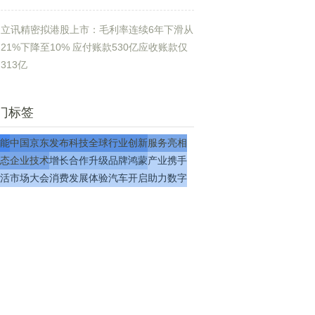
立讯精密拟港股上市：毛利率连续6年下滑从
21%下降至10% 应付账款530亿应收账款仅
313亿
门标签
能
中国
京东
发布
科技
全球
行业
创新
服务
亮相
态
企业
技术
增长
合作
升级
品牌
鸿蒙
产业
携手
活
市场
大会
消费
发展
体验
汽车
开启
助力
数字