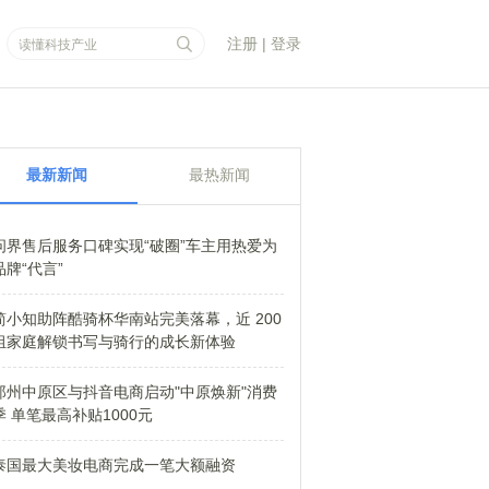
注册
|
登录
最新新闻
最热新闻
问界售后服务口碑实现“破圈”车主用热爱为
品牌“代言”
简小知助阵酷骑杯华南站完美落幕，近 200
组家庭解锁书写与骑行的成长新体验
郑州中原区与抖音电商启动"中原焕新"消费
季 单笔最高补贴1000元
泰国最大美妆电商完成一笔大额融资