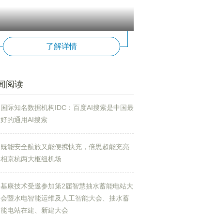
了解详情
闻阅读
国际知名数据机构IDC：百度AI搜索是中国最
好的通用AI搜索
既能安全航旅又能便携快充，倍思超能充亮
相京杭两大枢纽机场
基康技术受邀参加第2届智慧抽水蓄能电站大
会暨水电智能运维及人工智能大会、抽水蓄
能电站在建、新建大会