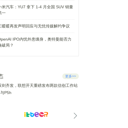
小米汽车：YU7 拿下 1-4 月全国 SUV 销量
第一
王暖暖再发声明回应与无忧传媒解约争议
OpenAI IPO内忧外患缠身，奥特曼能否力
挽破局？
态
更多>>