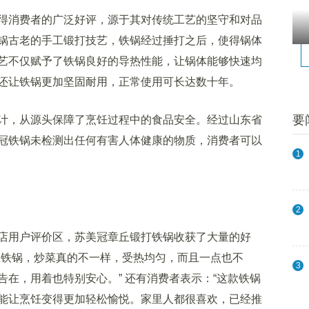
消费者的广泛好评，源于其对传统工艺的坚守和对品
锅古老的手工锻打技艺，铁锅经过捶打之后，使得锅体
艺不仅赋予了铁锅良好的导热性能，让锅体能够快速均
还让铁锅更加坚固耐用，正常使用可长达数十年。
要
，从源头保障了烹饪过程中的食品安全。经过山东省
冠铁锅未检测出任何有害人体健康的物质，消费者可以
1
2
用户评价区，苏美冠章丘锻打铁锅收获了大量的好
丘铁锅，炒菜真的不一样，受热均匀，而且一点也不
3
在，用着也特别安心。” 还有消费者表示：“这款铁锅
能让烹饪变得更加轻松愉悦。家里人都很喜欢，已经推