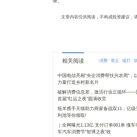
录。
文章内容仅供阅读，不构成投资建议，请
相关阅读
消费
章丘
锻打
中国电信亮相“央企消费帮扶兴农周”，
力量打造乡村新名片
破解消费信息差，激活行业正循环——
首届“红运之夜”圆满收官
瓴羊携手天猫助力商家备战双11，亿级
利池等你领取!
｜全网曝光1.13亿 支付订单881单 懂
车汽车消费节“智博之夜”收