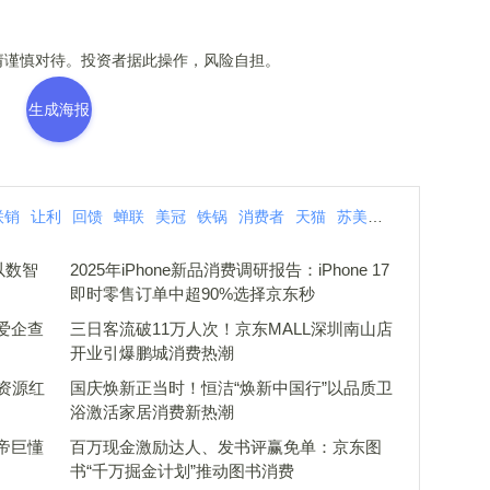
谨慎对待。投资者据此操作，风险自担。
生成海报
联销
让利
回馈
蝉联
美冠
铁锅
消费者
天猫
苏美
打铁
以数智
2025年iPhone新品消费调研报告：iPhone 17
即时零售订单中超90%选择京东秒
爱企查
三日客流破11万人次！京东MALL深圳南山店
开业引爆鹏城消费热潮
资源红
国庆焕新正当时！恒洁“焕新中国行”以品质卫
浴激活家居消费新热潮
车帝巨懂
百万现金激励达人、发书评赢免单：京东图
书“千万掘金计划”推动图书消费