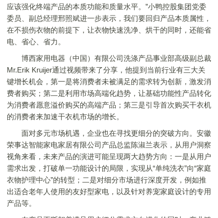
应该强化终端产品的本质功能和质量水平。”小鸭控股集团党委
委员、副总经理邢照斌进一步表示，我们要回归产品本质属性，
在不损伤衣物的前提下，让衣物快速洗净、烘干的同时，还能省
电、省心、省力。
博西家用电器（中国）有限公司洗涤产品事业部高级副总裁
Mr.Erik Kruijer通过视频带来了分享，他提到当前行业有三大关
键增长机会，第一是将消费者未被满足的需求转为创新，激发消
费者购买；第二是利用市场高端化趋势，让基础功能性产品转化
为消费者愿意溢价购买的高端产品；第三是引导首次购买干衣机
的消费者来加速干衣机市场的增长。
面对多元市场机遇，企业也在寻找更细分的突破方向。安徽
荣事达智能家电家居有限公司产品总监陈淑兰表示，从用户洞察
视角来看，未来产品的演进可能呈现两大趋势方向：一是从用户
需求出发，打破单一功能设计的局限，实现从“单纯洗衣”向“家庭
衣物护理中心”的转型；二是对细分市场进行深度开发，例如推
出适合老年人使用的友好型家电，以及针对养宠家庭设计的专用
产品等。