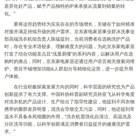
差异化好产品，赋予产品独特的IP来承接从流量到销量的转
化。”
要将这些趋势转为实实在在的市场增长，关键在于如何精准
对接并满足持续升级的用户需求。京东家电家居事业群冰洗事业
部高端洗衣机组负责人陈猛提到，当前消费者在选购洗护产品
时，存在专业术语较多、理解难度大的问题，为此京东家电家居
打造了结合功能卖点且“浅显易懂”的系列内容，以解决用户在选
购时的痛点，同时，京东家电家居还通过用户语言相关搜索词维
护、类目平铺增加功能&人群划分等精细化运营，进一步提升用
户体验。
在行业积极探索发展方向的同时，科学层面的研究也为产品
创新提供了有力支撑。中国科协科普副研究员孙亚飞从科学角度
对洗衣机的产品设计、生产给出了指导性建议，他提到不同衣物
携带的菌群差异明显，混洗会导致交叉污染，同时，他还提到常
温水不具备杀死细菌的作用，“洗衣机需强化自清洁、高温洗及
分区洗等功能，以科学创新满足消费者日益提升的健康洗护需
求。”