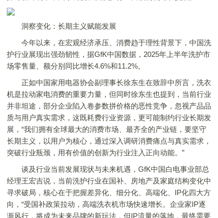
洞察变化：长期主义赋能发展
今年以来，在宏观经济承压、消费趋于理性背景下，中国洗
护行业展现出强劲韧性，据GfK中国数据，2025年上半年洗护市
场零售量、额分别同比增长4.6%和11.2%。
正如中国家用电器协会副理事长徐东生在致辞中所言，洗衣
机是拉动家电消费的重要力量，但同时徐东生也提到，当前行业
并非坦途，部分企业陷入卷参数拼价格的恶性竞争，忽视产品品
质与用户真实需求，这既耗费行业资源，更可能制约行业长期发
展，“我们拥有全球最大的消费市场、最齐全的产业链，要坚守
长期主义，以用户为核心，通过深入调研消费痛点与真实需求，
突破行业瓶颈，用有价值的创新为行业注入正向动能。”
谈及行业当前发展现状与未来机遇，GfK中国白电事业部总
经理王宏吉说，当前洗护行业在国补、房地产及家庭结构变化中
寻求破局，核心在于把握差异化、细分化、高端化、IP化四大方
向，“受国补政策拉动，高端洗衣机市场快速增长。企业家IP逐
渐风行，将成为未来品牌的新玩法，但IP流量的落地，最终需要