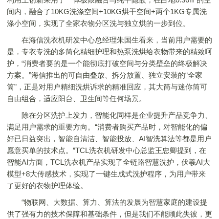
间内，融合了10KG洗涤空间+10KG烘干空间+两个1KG专属洗
涤小空间，实现了全家衣物分区洗与独立烘的一步到位。
在海信洗衣机研发中心总经理朱国生看来，当前用户需要的
是，专衣专洗的多筒化精细护理和热泵洗烘给衣物带来的精致呵
护，“消费者要的是一个能彻底打破空间与分类壁垒的终极解决
方案。”海信推出的可自由叠放、拆分放置、独立安装的“全家
筒”，正是对用户精细洗烘诉求的精准回应，其大筒与迷你筒可
自由组合，适应阳台、卫生间等任何场景。
除在分区洗护上发力，智能化同样是企业提升产品竞争力、
满足用户需求的重要方向。“消费者购买产品时，对智能化的偏
好已日益突出，智能自清洁、智能投放、AI智洗算法等都是用户
愿意买单的技术点。”TCL洗衣机研发中心总监王忠卿提到，在
智能AI方面，TCL洗衣机产品实现了全链路智慧洗护，伏羲AI大
模型+8大传感技术，实现了一键生成式洗护程序，为用户带来
了更好的衣物护理体验。
“物联网、大数据、算力、算法的发展为智慧家庭的建设提
供了强有力的技术保障和基础条件，但是我们不能顾此失彼，更