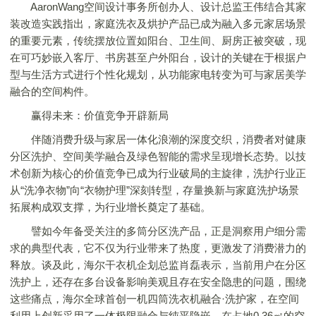
AaronWang空间设计事务所创办人、设计总监王伟结合其家
装改造实践指出，家庭洗衣及烘护产品已成为融入多元家居场景
的重要元素，传统摆放位置如阳台、卫生间、厨房正被突破，现
在可巧妙嵌入客厅、书房甚至户外阳台，设计的关键在于根据户
型与生活方式进行个性化规划，从功能家电转变为可与家居美学
融合的空间构件。
赢得未来：价值竞争开辟新局
伴随消费升级与家居一体化浪潮的深度交织，消费者对健康
分区洗护、空间美学融合及绿色智能的需求呈现增长态势。以技
术创新为核心的价值竞争已成为行业破局的主旋律，洗护行业正
从“洗净衣物”向“衣物护理”深刻转型，存量换新与家庭洗护场景
拓展构成双支撑，为行业增长奠定了基础。
譬如今年备受关注的多筒分区洗产品，正是洞察用户细分需
求的典型代表，它不仅为行业带来了热度，更激发了消费潜力的
释放。谈及此，海尔干衣机企划总监肖磊表示，当前用户在分区
洗护上，还存在多台设备影响美观且存在安全隐患的问题，围绕
这些痛点，海尔全球首创一机四筒洗衣机融合·洗护家，在空间
利用上创新采用了一体极限融合与纯平隐嵌，在占地0.36㎡的空