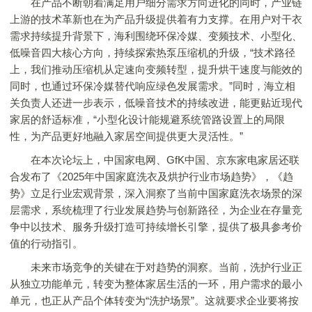
在产品不断朝着满足用户细分需求方向进化的同时，产业链
上游的技术革新也在为产品升级提供着有力支撑。在用户对干衣
需求持续提升背景下，海利围绕环保冷媒、变频技术、小型化、
低噪音四大核心方向，持续探索热泵压缩机的升级，“技术路径
上，我们推动压缩机从定速向变频转型，提升烘干速度与能效的
同时，也通过环保冷媒替代响应绿色发展需求。”同时，海立相
关负责人还进一步表示，低噪音技术的持续改进，能更贴近现代
家居的舒适标准，“小型化设计能规避系统管路设置上的局限
性，为产品更好地融入家居空间提供更大灵活性。”
在本次论坛上，中国家电网、GfK中国、京东家电家居还联
合发布了《2025年中国家庭洗衣及烘护行业市场趋势》，《趋
势》立足行业宏观背景，深入洞察了当前中国家庭洗衣场景的深
层需求，系统梳理了行业发展趋势与创新路径，为企业在存量竞
争中以技术、服务升级打造可持续增长引擎，提供了极具参考价
值的行动指引。
未来市场竞争的关键在于对趋势的洞察。当前，洗护行业正
从独立功能单元，转变为整体家居生活的一环，用户需求的最小
单元，也正从产品个体转变为“洗护场景”。这就要求企业要将按