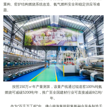
重构、窑炉结构燃烧系统改造、氨气燃料安全和稳定供应等难
题。
按照150万㎡年产量测算，该量产线通过辊道窑100%纯氨
燃烧可减碳5200吨/年，推广至全国建材行业可直接减碳8亿吨/
年。
作为“百千万工程”中，佛山南海氢能和氢氨融合装备制造千