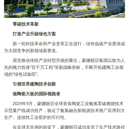
零碳技术革新
打造产业升级绿色方案
新一轮科技革命和产业变革正在进行，绿色低碳产业逐渐成
为大国竞争的新领域新赛道。
肩负推动传统产业转型升级的重任，
蒙娜丽莎
集团以敢为人
先的魄力投身“百千万工程”等新战略坐标，不断开拓建陶工业领
域的“绿色试验田”。
引领世界建陶技术创新
做陶瓷大板的国际领跑者
2024年9月，
蒙娜丽莎
全球首条陶瓷工业氨氢零碳燃烧技术
示范量产线成功投产，验证了氨氢融合新能源技术推广应用到大
生产、连续性工业窑炉的可行性。
在全球无先例的前提下，
蒙娜丽莎
成功攻克了生产技术路径