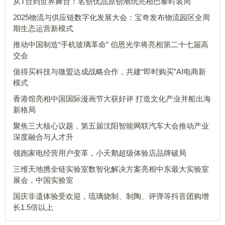
从T台到世界舞台！名创优品原创潮玩亮相巴黎时装周
2025物流与供应链数字化发展大会：宝奇发布物流园区全周
期生态运营新模式
推动中国制造“手机玻璃革命” 伯恩光学将亮相第二十七届高
交会
值得买科技与微盟达成战略合作，共建“即时购买”AI电商新
模式
香港馆亮相中国国际漫画节大获好评 打造文化产业并船出海
新格局
聚焦三大核心议题，第五届沈阳智能网联汽车大会推动产业
深度融合与人才升
领跑家电经营用户变革，小天鹅超级体验店品牌破局
三维天地携全链实验室数智化解决方案亮相中东最大实验室
展会，中国实验室
国庆非遗体验受欢迎，琉璃烧制、制陶、评弹等抖音团购增
长1.5倍以上