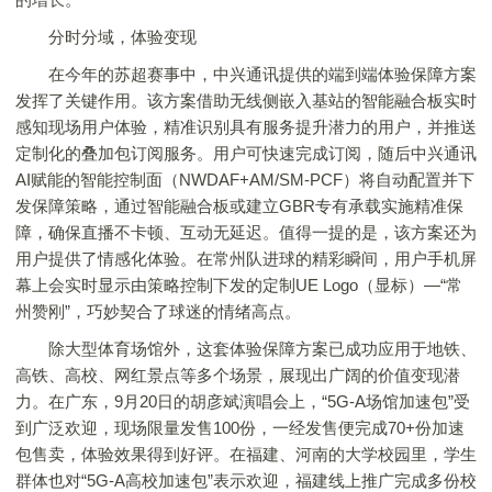
分时分域，体验变现
在今年的苏超赛事中，中兴通讯提供的端到端体验保障方案
发挥了关键作用。该方案借助无线侧嵌入基站的智能融合板实时
感知现场用户体验，精准识别具有服务提升潜力的用户，并推送
定制化的叠加包订阅服务。用户可快速完成订阅，随后中兴通讯
AI赋能的智能控制面（NWDAF+AM/SM-PCF）将自动配置并下
发保障策略，通过智能融合板或建立GBR专有承载实施精准保
障，确保直播不卡顿、互动无延迟。值得一提的是，该方案还为
用户提供了情感化体验。在常州队进球的精彩瞬间，用户手机屏
幕上会实时显示由策略控制下发的定制UE Logo（显标）—“常
州赞刚”，巧妙契合了球迷的情绪高点。
除大型体育场馆外，这套体验保障方案已成功应用于地铁、
高铁、高校、网红景点等多个场景，展现出广阔的价值变现潜
力。在广东，9月20日的胡彦斌演唱会上，“5G-A场馆加速包”受
到广泛欢迎，现场限量发售100份，一经发售便完成70+份加速
包售卖，体验效果得到好评。在福建、河南的大学校园里，学生
群体也对“5G-A高校加速包”表示欢迎，福建线上推广完成多份校