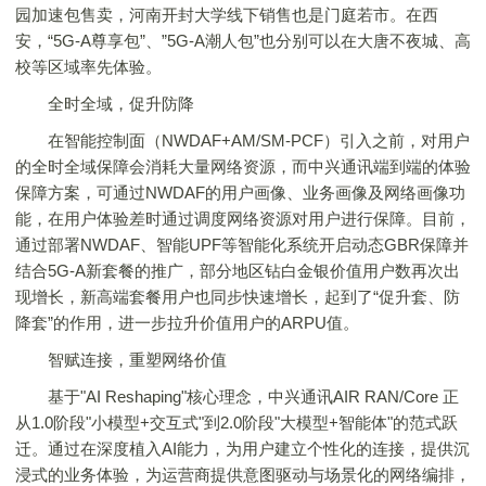
园加速包售卖，河南开封大学线下销售也是门庭若市。在西
安，“5G-A尊享包”、”5G-A潮人包”也分别可以在大唐不夜城、高
校等区域率先体验。
全时全域，促升防降
在智能控制面（NWDAF+AM/SM-PCF）引入之前，对用户
的全时全域保障会消耗大量网络资源，而中兴通讯端到端的体验
保障方案，可通过NWDAF的用户画像、业务画像及网络画像功
能，在用户体验差时通过调度网络资源对用户进行保障。目前，
通过部署NWDAF、智能UPF等智能化系统开启动态GBR保障并
结合5G-A新套餐的推广，部分地区钻白金银价值用户数再次出
现增长，新高端套餐用户也同步快速增长，起到了“促升套、防
降套”的作用，进一步拉升价值用户的ARPU值。
智赋连接，重塑网络价值
基于"AI Reshaping"核心理念，中兴通讯AIR RAN/Core 正
从1.0阶段"小模型+交互式"到2.0阶段"大模型+智能体"的范式跃
迁。通过在深度植入AI能力，为用户建立个性化的连接，提供沉
浸式的业务体验，为运营商提供意图驱动与场景化的网络编排，