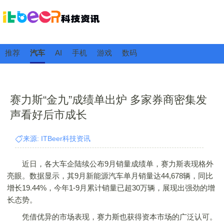
推荐
汽车
AI
手机
游戏
数码
赛力斯“金九”成绩单出炉 多家券商密集发
声看好后市成长
来源: ITBeer科技资讯
近日，各大车企陆续公布9月销量成绩单，赛力斯表现格外
亮眼。数据显示，其9月新能源汽车单月销量达44,678辆，同比
增长19.44%，今年1-9月累计销量已超30万辆，展现出强劲的增
长态势。
凭借优异的市场表现，赛力斯也获得资本市场的广泛认可。