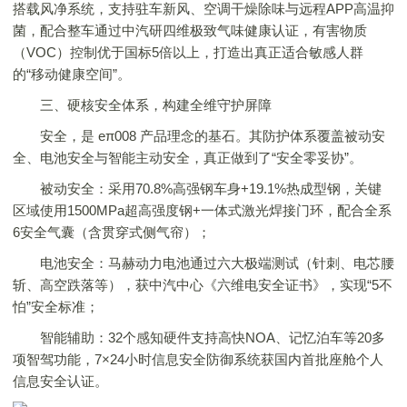
搭载风净系统，支持驻车新风、空调干燥除味与远程APP高温抑
菌，配合整车通过中汽研四维极致气味健康认证，有害物质
（VOC）控制优于国标5倍以上，打造出真正适合敏感人群
的“移动健康空间”。
三、硬核安全体系，构建全维守护屏障
安全，是 eπ008 产品理念的基石。其防护体系覆盖被动安
全、电池安全与智能主动安全，真正做到了“安全零妥协”。
被动安全：采用70.8%高强钢车身+19.1%热成型钢，关键
区域使用1500MPa超高强度钢+一体式激光焊接门环，配合全系
6安全气囊（含贯穿式侧气帘）；
电池安全：马赫动力电池通过六大极端测试（针刺、电芯腰
斩、高空跌落等），获中汽中心《六维电安全证书》，实现“5不
怕”安全标准；
智能辅助：32个感知硬件支持高快NOA、记忆泊车等20多
项智驾功能，7×24小时信息安全防御系统获国内首批座舱个人
信息安全认证。