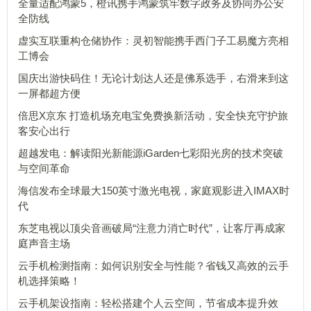
全量适配鸿蒙5，橙讯携手鸿蒙筑牢数字政务及协同办公安
全防线
虚实互联重构仓储协作：灵初智能携手西门子工易魔方亮相
工博会
国庆出游快码住！无论计划达人还是佛系选手，右滑来到这
一屏都超方便
倍思X京东 打造机场充电宝免费换新活动，安全快充守护旅
客安心出行
超越发电：解读阳光新能源iGarden七彩阳光房的技术突破
与空间革命
海信发布全球最大150英寸激光电视，家庭观影进入IMAX时
代
东芝电视以顶尖音画破局“注意力消亡时代”，让客厅再成家
庭声音主场
云手机检测指南：如何识别安全与性能？省钱又高效的云手
机选择策略！
云手机架设指南：轻松搭建个人云空间，节省成本提升效