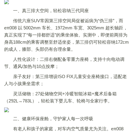
一、真三排大空间，轻松容纳三代同座
传统六座SUV常因第三排空间局促被诟病为“伪三排”，而
eπ008 以 5002mm 车长、1972mm 车宽、3025mm 超长轴距，
真正实现了“每一排都舒适”的乘坐体验。实测中，即便前两排为
身高188cm的乘客调整至舒适坐姿，第三排仍可轻松容纳172cm
的成人，膝部、头部仍有合理余量。
人性化设计：二排右侧配备零重力座椅，支持十向电动调
节、通风/加热与10点按摩；
亲子友好：第三排增设ISO FIX儿童安全座椅接口，适配老
人与小孩乘坐需求；
灵活储物：27处储物空间+冷暖智能冰箱+魔术后备箱
（292L→783L），轻松装下婴儿车、轮椅与全家行李。
二、健康环保座舱，守护家人每一次呼吸
有老人和孩子的家庭，对车内空气质量尤为关注。eπ008