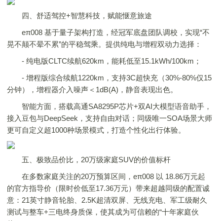
四、舒适驾控+智慧科技，赋能惬意旅途
eπ008 基于量子架构打造，经冠军底盘团队调校，实现“不
晃不颠不晕不累”的平稳驾乘。提供纯电与增程双动力选择：
- 纯电版CLTC续航620km，能耗低至15.1kWh/100km；
- 增程版综合续航1220km，支持3C超快充（30%-80%仅15
分钟），增程器介入噪声＜1dB(A)，静音表现出色。
智能方面，搭载高通SA8295P芯片+双AI大模型语音助手，
接入豆包与DeepSeek，支持自由对话；同级唯一SOA场景大师
更可自定义超1000种场景模式，打造个性化出行体验。
五、极致品价比，20万级家庭SUV的价值标杆
在多数家庭关注的20万预算区间，eπ008 以 18.86万元起
的官方指导价（限时价低至17.36万元）带来超越同级的配置诚
意：21英寸静音轮胎、2.5K超清双屏、无线充电、军工级耐久
测试与整车+三电终身质保，使其成为可信赖的“十年家庭伙