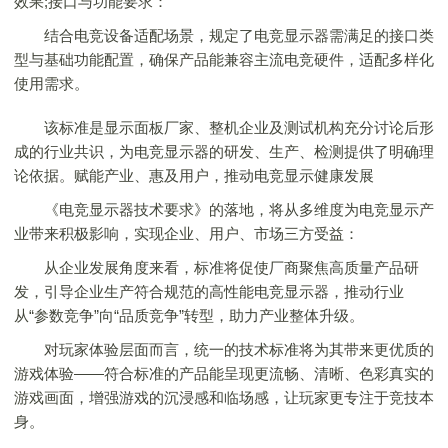
效果;接口与功能要求：
结合电竞设备适配场景，规定了电竞显示器需满足的接口类
型与基础功能配置，确保产品能兼容主流电竞硬件，适配多样化
使用需求。
该标准是显示面板厂家、整机企业及测试机构充分讨论后形
成的行业共识，为电竞显示器的研发、生产、检测提供了明确理
论依据。赋能产业、惠及用户，推动电竞显示健康发展
《电竞显示器技术要求》的落地，将从多维度为电竞显示产
业带来积极影响，实现企业、用户、市场三方受益：
从企业发展角度来看，标准将促使厂商聚焦高质量产品研
发，引导企业生产符合规范的高性能电竞显示器，推动行业
从“参数竞争”向“品质竞争”转型，助力产业整体升级。
对玩家体验层面而言，统一的技术标准将为其带来更优质的
游戏体验——符合标准的产品能呈现更流畅、清晰、色彩真实的
游戏画面，增强游戏的沉浸感和临场感，让玩家更专注于竞技本
身。