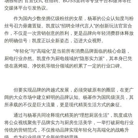
场独有的“官宣仪式”在猎聘、BOSS直聘等专业平台和微博等社
交媒体平台引发热议。
作为国内少数坐拥亿级粉丝的女星，杨幂的公众认知度与粉
丝号召力毋庸置疑。凯度以“招聘全球代言人”的创新玩法官宣合
作，不仅是一次营销创意的胜利，更是品牌向年轻消费群体释放
的明确信号：凯度正以全新姿态，迈进大众视野。
“年轻化”与“高端化”是当前所有消费品牌面临的核心命题，
厨电行业亦然。凯度作为厨电领域的“隐形实力派”，其本身已凭
借在蒸烤箱、净饮机等细分领域的积累了一定的行业口碑。
但要实现品牌的跨越式发展，必须突破原有的圈层，在更广
阔的大众市场中建立鲜明的品牌认知。杨幂作为国民级演员，其
所承载的不仅是巨大流量，更是现代精英生活方式的象征。
通过与杨幂共同诠释现代精英的“理想厨居生活”，凯度成功
将公众视线聚焦于品牌实力与厨房生活美学，一举打破厨电行业
传统的营销范式，不仅推动品牌实现年轻化与高端化的战略升
级，也为行业提供了全新的营销思路。