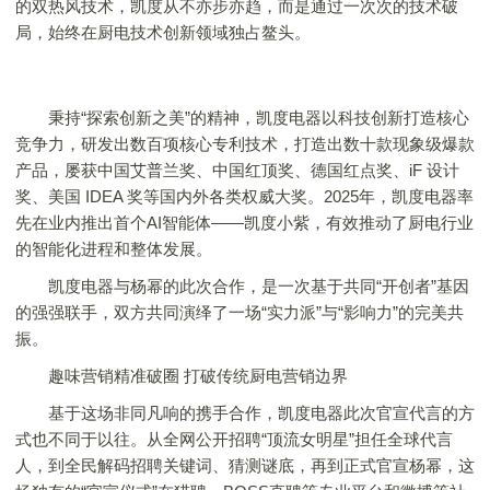
的双热风技术，凯度从不亦步亦趋，而是通过一次次的技术破
局，始终在厨电技术创新领域独占鳌头。
秉持“探索创新之美”的精神，凯度电器以科技创新打造核心
竞争力，研发出数百项核心专利技术，打造出数十款现象级爆款
产品，屡获中国艾普兰奖、中国红顶奖、德国红点奖、iF 设计
奖、美国 IDEA 奖等国内外各类权威大奖。2025年，凯度电器率
先在业内推出首个AI智能体——凯度小紫，有效推动了厨电行业
的智能化进程和整体发展。
凯度电器与杨幂的此次合作，是一次基于共同“开创者”基因
的强强联手，双方共同演绎了一场“实力派”与“影响力”的完美共
振。
趣味营销精准破圈 打破传统厨电营销边界
基于这场非同凡响的携手合作，凯度电器此次官宣代言的方
式也不同于以往。从全网公开招聘“顶流女明星”担任全球代言
人，到全民解码招聘关键词、猜测谜底，再到正式官宣杨幂，这