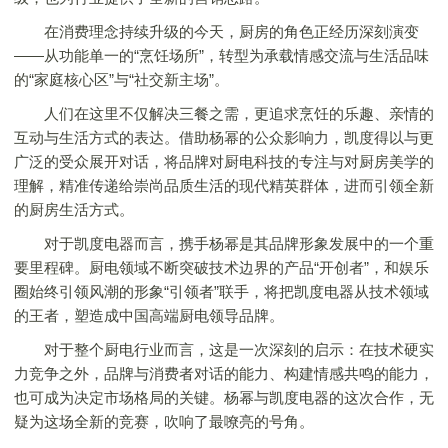
在消费理念持续升级的今天，厨房的角色正经历深刻演变
——从功能单一的“烹饪场所”，转型为承载情感交流与生活品味
的“家庭核心区”与“社交新主场”。
人们在这里不仅解决三餐之需，更追求烹饪的乐趣、亲情的
互动与生活方式的表达。借助杨幂的公众影响力，凯度得以与更
广泛的受众展开对话，将品牌对厨电科技的专注与对厨房美学的
理解，精准传递给崇尚品质生活的现代精英群体，进而引领全新
的厨房生活方式。
对于凯度电器而言，携手杨幂是其品牌形象发展中的一个重
要里程碑。厨电领域不断突破技术边界的产品“开创者”，和娱乐
圈始终引领风潮的形象“引领者”联手，将把凯度电器从技术领域
的王者，塑造成中国高端厨电领导品牌。
对于整个厨电行业而言，这是一次深刻的启示：在技术硬实
力竞争之外，品牌与消费者对话的能力、构建情感共鸣的能力，
也可成为决定市场格局的关键。杨幂与凯度电器的这次合作，无
疑为这场全新的竞赛，吹响了最嘹亮的号角。