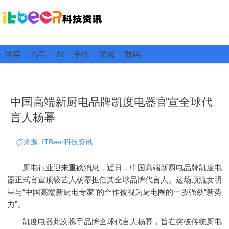
推荐
汽车
AI
手机
游戏
数码
中国高端新厨电品牌凯度电器官宣全球代
言人杨幂
来源: ITBeer科技资讯
厨电行业迎来重磅消息，近日，中国高端新厨电品牌凯度电
器正式官宣顶级艺人杨幂担任其全球品牌代言人。这场顶流女明
星与“中国高端新厨电专家”的合作被视为厨电圈的一股强劲“新势
力”。
凯度电器此次携手品牌全球代言人杨幂，旨在突破传统厨电