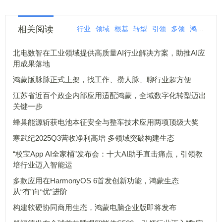
相关阅读
行业
领域
根基
转型
引领
多领
鸿蒙
适
北电数智在工业领域提供高质量AI行业解决方案，助推AI应
用成果落地
鸿蒙版脉脉正式上架，找工作、攒人脉、聊行业超方便
江苏省近百个政企内部应用适配鸿蒙，全域数字化转型迈出
关键一步
蜂巢能源斩获电池本征安全与整车技术应用两项顶级大奖
寒武纪2025Q3营收净利高增 多领域突破构建生态
“校宝App AI全家桶”发布会：十大AI助手直击痛点，引领教
培行业迈入智能运
多款应用在HarmonyOS 6首发创新功能，鸿蒙生态
从“有”向“优”进阶
构建软硬协同商用生态，鸿蒙电脑企业版即将发布