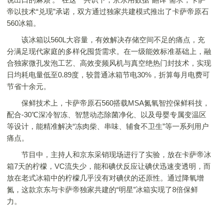
帝以技术“兑现”承诺，双方通过独家共建模式推出了卡萨帝原石
560冰箱。
该冰箱以560L大容量，有效解决存储空间不足的痛点，充
分满足现代家庭的多样化囤货需求。在一级能效标准基础上，融
合独家微孔发泡工艺、高效变频风机与真空绝热门封技术，实现
日均耗电量低至0.89度，较普通冰箱节电30%，折算每月电费可
节省十余元。
保鲜技术上，卡萨帝原石560搭载MSA氮氧智控保鲜科技，
配合-30℃深冷智冻、智慧动态除菌净化、以及母婴专属变温区
等设计，能精准解决“冻肉柴、串味、辅食不卫生”等一系列用户
痛点。
节目中，主持人和京东采销现场进行了实验，放在卡萨帝冰
箱7天的柠檬，VC流失少，能和碘伏反应让碘伏迅速变透明，而
放在老式冰箱中的柠檬几乎没有对碘伏的还原性。通过降氧增
氮，这款京东与卡萨帝独家共建的“明星”冰箱实现了8倍保鲜
力。