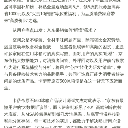
居可享国补加磅，补贴全量返场至高5折、领5折膨胀券至高再
省1000元以及“买贵10倍赔”等多重福利，为品质消费家庭带
来“高质价比”之选。
从用户痛点出发：京东采销如何“听懂”需求？
空间总是不够装、食材串味问题严重、除霜堪比全家劳动、
温度波动导致食材全报废……这些看似琐碎却高频的困扰，正是
许多家庭在使用冰箱时的真实写照。面对用户的真实“吐槽”，京
东依托大数据能力，对消费者问答、外呼回访以及用户前台搜索
行为进行系统捕捉与分析，将用户“心声”转化为研发“清单”，并
与具备硬核技术实力的品牌携手，共同打造真正能为消费者解决
问题的优质产品。卡萨帝原石560冰箱便是在这一背景下应运而
生。
卡萨帝原石560冰箱产品设计师崔文杰对此表示：“京东有最
懂用户的‘大数据听诊器’，而卡萨帝则积累了40年高端制冷的技
术底蕴。从MSA控氧保鲜到微孔发泡保温，从底置恒温科技到
智能分区存储，每一项技术的演进，都致力于解决那些‘用户没
说出口的麻烦’。”在这一共识下，京东用数据“翻译”需求，卡萨