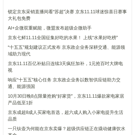
锁定京东采销直播间看“苏超”决赛 京东11.11球迷惊喜日赛事
大礼包免费
AI+企微双重赋能，微盟发布超级企微助手
京东七鲜11.11全国征集好吃的水果！ 上线“水果好吃榜”
“十五五”规划建议正式发布 京东政企业务深耕交通、能源领
域助力现代
京东11.11百亿补贴日连续3天疯狂加补，1元抢百吋大牌电
视
响应“十五五”核心任务 京东政企业务以数智供应链助力交
通、能源强国
10月30日晚8点限量抢购“好家货”，京东11.11爆款家电家居
产品低至1折
京东成超8成人买家电首选，超六成人购入小家电提升生活
品质
一只钛壶为何能在京东卖爆？超级供应链正在撬动健康饮水