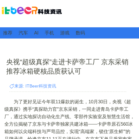
推荐
汽车
AI
手机
游戏
数码
央视“超级真探”走进卡萨帝工厂 京东采销
推荐冰箱硬核品质获认可
来源: ITBeer科技资讯
为了更好见证今年双11爆款的诞生，10月30日，央视《超
级真探》携手“真探助力官”京东采销，一同走进青岛卡萨帝工
厂，通过实地探访自动化生产线、零部件实验室及智慧生活馆，
全方位揭秘了京东与卡萨帝独家共建冰箱——卡萨帝原石560冰
箱如何以尖端科技与严苛品控，实现“高端家，锁住‘原生鲜’”的
品牌承诺。恰逢京东11.11正在进行中，在京东下单品质家电家