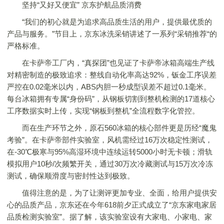
坚持“又好又便宜” 京东护航品质消费
“我们的初心就是为追求高品质生活的用户，提供最优质的
产品与服务。”节目上，京东冰洗采销讲述了一系列“采销推荐“的
严格标准。
在卡萨帝工厂内，“真探团”也见证了卡萨帝冰箱高端生产线
对精密制造的极致追求：整线自动化率高达92%，钣金工序误差
严控在0.02毫米以内，ABS内胆一秒成型误差不超过0.1毫米。
每台冰箱拥有专属“身份码”，从钢板切割到整机检测的17道核心
工序数据实时上传，实现“钢板到整机”全流程数字化管控。
而在生产环节之外，原石560冰箱的核心部件更是历经“魔鬼
考验”。在卡萨帝部件实验室，风机需经过16万次稳定性测试，
在-30℃极寒与95%高湿环境中连续运转5000小时无卡顿；滑轨
模拟用户10秒/次频繁开关，通过30万次冷藏测试与15万次冷冻
测试，确保顺滑度与密封性达到极致。
值得注意的是，为了让测评更加专业、全面，给用户提供安
心的品质产品，京东还在今年618前夕正式成立了“京东家电家居
品质检测实验室”。据了解，该实验室设有大家电、小家电、家