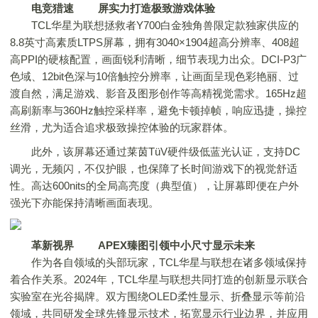
电竞猎速
屏实力打造极致游戏体验
TCL华星为联想拯救者Y700白金独角兽限定款独家供应的
8.8英寸高素质LTPS屏幕，拥有3040×1904超高分辨率、408超
高PPI的硬核配置，画面锐利清晰，细节表现力出众。DCI-P3广
色域、12bit色深与10倍触控分辨率，让画面呈现色彩艳丽、过
渡自然，满足游戏、影音及图形创作等高精视觉需求。165Hz超
高刷新率与360Hz触控采样率，避免卡顿掉帧，响应迅捷，操控
丝滑，尤为适合追求极致操控体验的玩家群体。
此外，该屏幕还通过莱茵TüV硬件级低蓝光认证，支持DC
调光，无频闪，不仅护眼，也保障了长时间游戏下的视觉舒适
性。高达600nits的全局高亮度（典型值），让屏幕即便在户外
强光下亦能保持清晰画面表现。
革新视界
APEX臻图引领中小尺寸显示未来
作为各自领域的头部玩家，TCL华星与联想在诸多领域保持
着合作关系。2024年，TCL华星与联想共同打造的创新显示联合
实验室在光谷揭牌。双方围绕OLED柔性显示、折叠显示等前沿
领域，共同研发全球先锋显示技术，拓宽显示行业边界，并应用