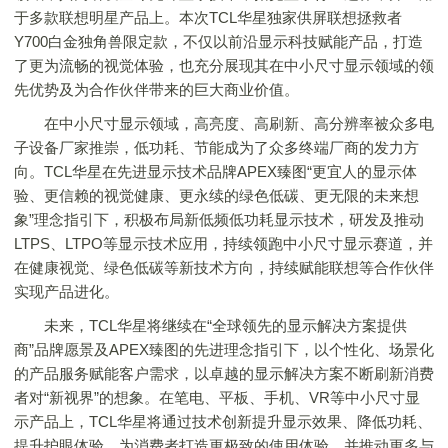
于多款联想明星产品上。本次TCL华星独家供屏联想拯救者
Y700白金独角兽限定款，不仅以前沿显示科技赋能产品，打造
了更为流畅的视觉体验，也充分展现其在中小尺寸显示领域的领
先优势及为合作伙伴带来的巨大商业价值。
在中小尺寸显示领域，高亮度、高刷新、高分辨率被众多电
子设备厂家推崇，低功耗、节能成为了众多终端厂商的发力方
向。TCL华星在先进显示技术品牌APEX臻图“更宜人的显示体
验、更信赖的视觉健康、更永续的绿色低碳、更无限的未来想
象”理念指引下，积极布局新低频低功耗显示技术，研发及推动
LTPS、LTPO等显示技术应用，持续领跑中小尺寸显示赛道，并
在健康视觉、绿色低碳等新技术方向，持续赋能联想等合作伙伴
实现产品进化。
未来，TCL华星将继续在“全球领先的显示解决方案提供
商”品牌愿景及APEX臻图的先进理念指引下，以个性化、场景化
的产品服务赋能客户需求，以卓越的显示解决方案不断刷新消费
者对“新视界”的想象。在笔电、平板、手机、VR等中小尺寸显
示产品上，TCL华星将通过技术创新提升显示效果、降低功耗、
提升护眼体验，为消费者打造更极致的使用体验，并推动更多与