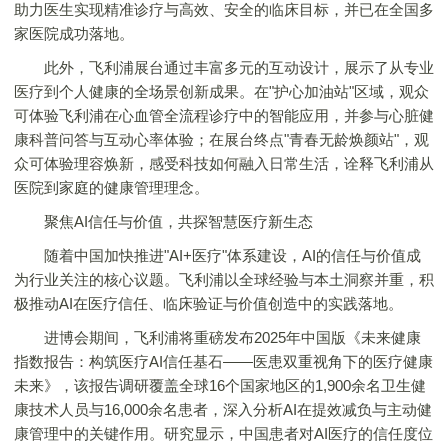
助力医生实现精准诊疗与高效、安全的临床目标，并已在全国多
家医院成功落地。
此外，飞利浦展台通过丰富多元的互动设计，展示了从专业
医疗到个人健康的全场景创新成果。在"护心加油站"区域，观众
可体验飞利浦在心血管全流程诊疗中的智能应用，并参与心脏健
康科普问答与互动心率体验；在展台终点"青春无龄焕颜站"，观
众可体验理容焕新，感受科技如何融入日常生活，诠释飞利浦从
医院到家庭的健康管理理念。
聚焦AI信任与价值，共探智慧医疗新生态
随着中国加快推进"AI+医疗"体系建设，AI的信任与价值成
为行业关注的核心议题。飞利浦以全球经验与本土洞察并重，积
极推动AI在医疗信任、临床验证与价值创造中的实践落地。
进博会期间，飞利浦将重磅发布2025年中国版《未来健康
指数报告：构筑医疗AI信任基石——医患双重视角下的医疗健康
未来》，该报告调研覆盖全球16个国家地区的1,900余名卫生健
康技术人员与16,000余名患者，深入分析AI在提效减负与主动健
康管理中的关键作用。研究显示，中国患者对AI医疗的信任度位