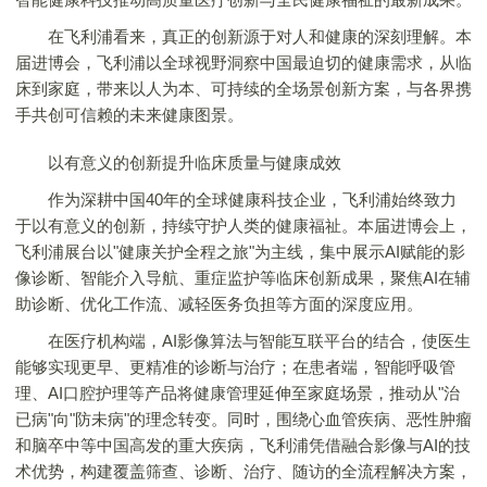
在飞利浦看来，真正的创新源于对人和健康的深刻理解。本
届进博会，飞利浦以全球视野洞察中国最迫切的健康需求，从临
床到家庭，带来以人为本、可持续的全场景创新方案，与各界携
手共创可信赖的未来健康图景。
以有意义的创新提升临床质量与健康成效
作为深耕中国40年的全球健康科技企业，飞利浦始终致力
于以有意义的创新，持续守护人类的健康福祉。本届进博会上，
飞利浦展台以"健康关护全程之旅"为主线，集中展示AI赋能的影
像诊断、智能介入导航、重症监护等临床创新成果，聚焦AI在辅
助诊断、优化工作流、减轻医务负担等方面的深度应用。
在医疗机构端，AI影像算法与智能互联平台的结合，使医生
能够实现更早、更精准的诊断与治疗；在患者端，智能呼吸管
理、AI口腔护理等产品将健康管理延伸至家庭场景，推动从"治
已病"向"防未病"的理念转变。同时，围绕心血管疾病、恶性肿瘤
和脑卒中等中国高发的重大疾病，飞利浦凭借融合影像与AI的技
术优势，构建覆盖筛查、诊断、治疗、随访的全流程解决方案，