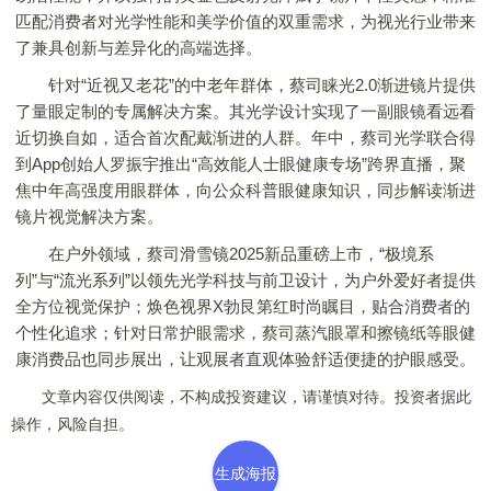
匹配消费者对光学性能和美学价值的双重需求，为视光行业带来
了兼具创新与差异化的高端选择。
针对“近视又老花”的中老年群体，蔡司睐光2.0渐进镜片提供
了量眼定制的专属解决方案。其光学设计实现了一副眼镜看远看
近切换自如，适合首次配戴渐进的人群。年中，蔡司光学联合得
到App创始人罗振宇推出“高效能人士眼健康专场”跨界直播，聚
焦中年高强度用眼群体，向公众科普眼健康知识，同步解读渐进
镜片视觉解决方案。
在户外领域，蔡司滑雪镜2025新品重磅上市，“极境系
列”与“流光系列”以领先光学科技与前卫设计，为户外爱好者提供
全方位视觉保护；焕色视界X勃艮第红时尚瞩目，贴合消费者的
个性化追求；针对日常护眼需求，蔡司蒸汽眼罩和擦镜纸等眼健
康消费品也同步展出，让观展者直观体验舒适便捷的护眼感受。
文章内容仅供阅读，不构成投资建议，请谨慎对待。投资者据此
操作，风险自担。
生成海报