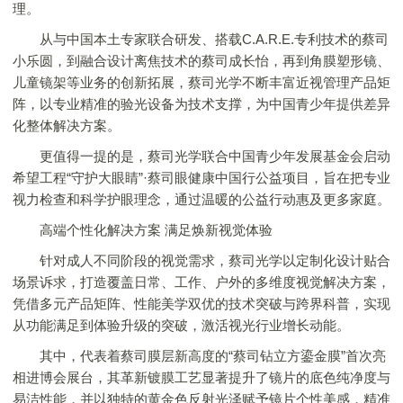
理。
从与中国本土专家联合研发、搭载C.A.R.E.专利技术的蔡司
小乐圆，到融合设计离焦技术的蔡司成长怡，再到角膜塑形镜、
儿童镜架等业务的创新拓展，蔡司光学不断丰富近视管理产品矩
阵，以专业精准的验光设备为技术支撑，为中国青少年提供差异
化整体解决方案。
更值得一提的是，蔡司光学联合中国青少年发展基金会启动
希望工程“守护大眼睛”·蔡司眼健康中国行公益项目，旨在把专业
视力检查和科学护眼理念，通过温暖的公益行动惠及更多家庭。
高端个性化解决方案 满足焕新视觉体验
针对成人不同阶段的视觉需求，蔡司光学以定制化设计贴合
场景诉求，打造覆盖日常、工作、户外的多维度视觉解决方案，
凭借多元产品矩阵、性能美学双优的技术突破与跨界科普，实现
从功能满足到体验升级的突破，激活视光行业增长动能。
其中，代表着蔡司膜层新高度的“蔡司钻立方鎏金膜”首次亮
相进博会展台，其革新镀膜工艺显著提升了镜片的底色纯净度与
易洁性能，并以独特的黄金色反射光泽赋予镜片个性美感，精准