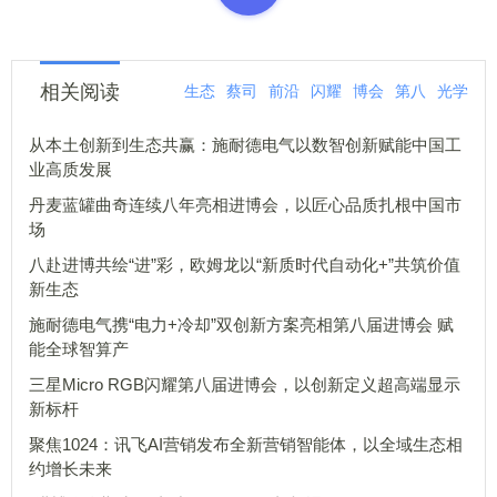
相关阅读
生态
蔡司
前沿
闪耀
博会
第八
光学
从本土创新到生态共赢：施耐德电气以数智创新赋能中国工
业高质发展
丹麦蓝罐曲奇连续八年亮相进博会，以匠心品质扎根中国市
场
八赴进博共绘“进”彩，欧姆龙以“新质时代自动化+”共筑价值
新生态
施耐德电气携“电力+冷却”双创新方案亮相第八届进博会 赋
能全球智算产
三星Micro RGB闪耀第八届进博会，以创新定义超高端显示
新标杆
聚焦1024：讯飞AI营销发布全新营销智能体，以全域生态相
约增长未来