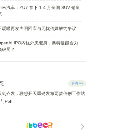
小米汽车：YU7 拿下 1-4 月全国 SUV 销量
第一
王暖暖再发声明回应与无忧传媒解约争议
OpenAI IPO内忧外患缠身，奥特曼能否力
挽破局？
态
更多>>