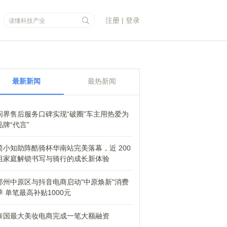
注册
|
登录
最新新闻
最热新闻
问界售后服务口碑实现“破圈”车主用热爱为
品牌“代言”
简小知助阵酷骑杯华南站完美落幕，近 200
组家庭解锁书写与骑行的成长新体验
郑州中原区与抖音电商启动"中原焕新"消费
季 单笔最高补贴1000元
泰国最大美妆电商完成一笔大额融资