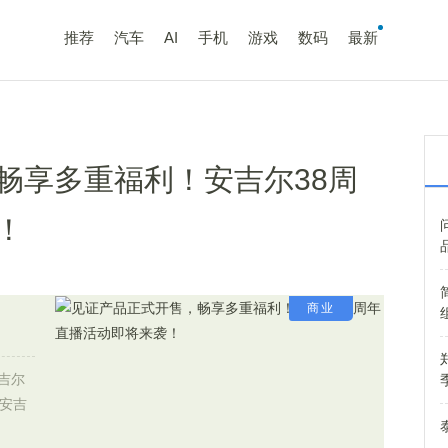
推荐
汽车
AI
手机
游戏
数码
最新
畅享多重福利！安吉尔38周
！
商业
吉尔
，安吉