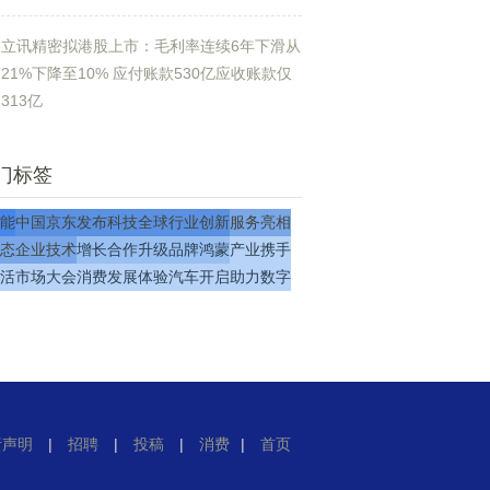
立讯精密拟港股上市：毛利率连续6年下滑从
21%下降至10% 应付账款530亿应收账款仅
313亿
门标签
能
中国
京东
发布
科技
全球
行业
创新
服务
亮相
态
企业
技术
增长
合作
升级
品牌
鸿蒙
产业
携手
活
市场
大会
消费
发展
体验
汽车
开启
助力
数字
责声明
|
招聘
|
投稿
|
消费
|
首页