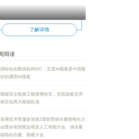
了解详情
闻阅读
国际知名数据机构IDC：百度AI搜索是中国最
好的通用AI搜索
既能安全航旅又能便携快充，倍思超能充亮
相京杭两大枢纽机场
基康技术受邀参加第2届智慧抽水蓄能电站大
会暨水电智能运维及人工智能大会、抽水蓄
能电站在建、新建大会