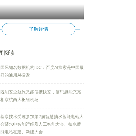
了解详情
闻阅读
国际知名数据机构IDC：百度AI搜索是中国最
好的通用AI搜索
既能安全航旅又能便携快充，倍思超能充亮
相京杭两大枢纽机场
基康技术受邀参加第2届智慧抽水蓄能电站大
会暨水电智能运维及人工智能大会、抽水蓄
能电站在建、新建大会