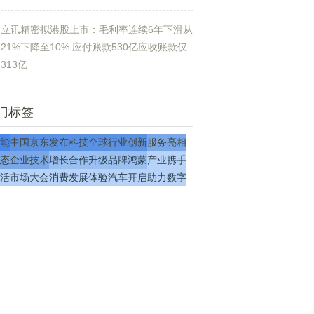
立讯精密拟港股上市：毛利率连续6年下滑从
21%下降至10% 应付账款530亿应收账款仅
313亿
门标签
能
中国
京东
发布
科技
全球
行业
创新
服务
亮相
态
企业
技术
增长
合作
升级
品牌
鸿蒙
产业
携手
活
市场
大会
消费
发展
体验
汽车
开启
助力
数字