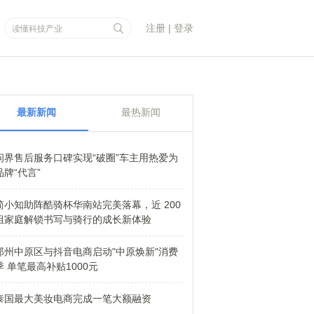
注册
|
登录
最新新闻
最热新闻
问界售后服务口碑实现“破圈”车主用热爱为
品牌“代言”
简小知助阵酷骑杯华南站完美落幕，近 200
组家庭解锁书写与骑行的成长新体验
郑州中原区与抖音电商启动"中原焕新"消费
季 单笔最高补贴1000元
泰国最大美妆电商完成一笔大额融资