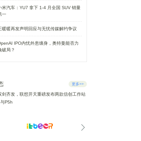
小米汽车：YU7 拿下 1-4 月全国 SUV 销量
第一
王暖暖再发声明回应与无忧传媒解约争议
OpenAI IPO内忧外患缠身，奥特曼能否力
挽破局？
态
更多>>