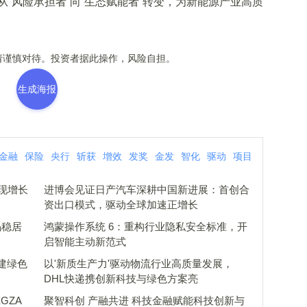
“风险承担者”向“生态赋能者”转变，为新能源产业高质
谨慎对待。投资者据此操作，风险自担。
生成海报
金融
保险
央行
斩获
增效
发奖
金发
智化
驱动
项目
现增长
进博会见证日产汽车深耕中国新进展：首创合
资出口模式，驱动全球加速正增长
码稳居
鸿蒙操作系统 6：重构行业隐私安全标准，开
启智能主动新范式
建绿色
以'新质生产力'驱动物流行业高质量发展，
DHL快递携创新科技与绿色方案亮
GZA
聚智科创 产融共进 科技金融赋能科技创新与