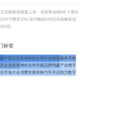
立讯精密拟港股上市：毛利率连续6年下滑从
21%下降至10% 应付账款530亿应收账款仅
313亿
门标签
能
中国
京东
发布
科技
全球
行业
创新
服务
亮相
态
企业
技术
增长
合作
升级
品牌
鸿蒙
产业
携手
活
市场
大会
消费
发展
体验
汽车
开启
助力
数字