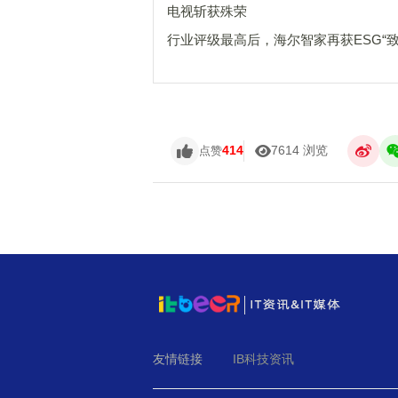
电视斩获殊荣
行业评级最高后，海尔智家再获ESG“致
414
7614 浏览
点赞
友情链接
IB科技资讯