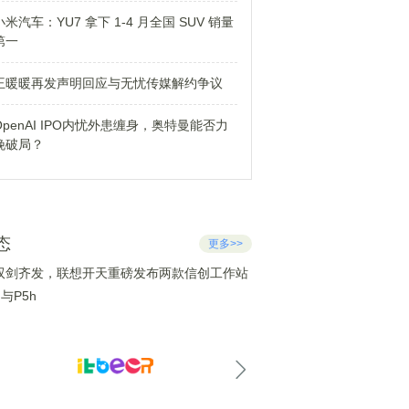
小米汽车：YU7 拿下 1-4 月全国 SUV 销量
第一
王暖暖再发声明回应与无忧传媒解约争议
OpenAI IPO内忧外患缠身，奥特曼能否力
挽破局？
态
更多>>