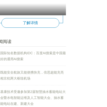
了解详情
闻阅读
国际知名数据机构IDC：百度AI搜索是中国最
好的通用AI搜索
既能安全航旅又能便携快充，倍思超能充亮
相京杭两大枢纽机场
基康技术受邀参加第2届智慧抽水蓄能电站大
会暨水电智能运维及人工智能大会、抽水蓄
能电站在建、新建大会