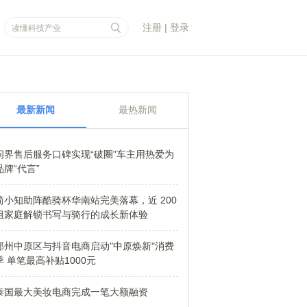
注册
|
登录
最新新闻
最热新闻
问界售后服务口碑实现“破圈”车主用热爱为
品牌“代言”
简小知助阵酷骑杯华南站完美落幕，近 200
组家庭解锁书写与骑行的成长新体验
郑州中原区与抖音电商启动"中原焕新"消费
季 单笔最高补贴1000元
泰国最大美妆电商完成一笔大额融资