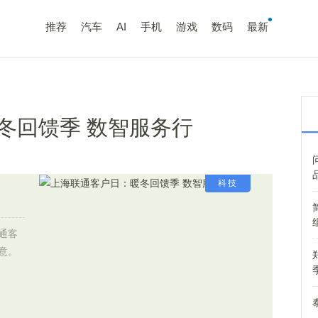
推荐
汽车
AI
手机
游戏
数码
最新
冬回馈季 数智服务行
科技
通客
意。