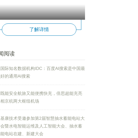
了解详情
闻阅读
国际知名数据机构IDC：百度AI搜索是中国最
好的通用AI搜索
既能安全航旅又能便携快充，倍思超能充亮
相京杭两大枢纽机场
基康技术受邀参加第2届智慧抽水蓄能电站大
会暨水电智能运维及人工智能大会、抽水蓄
能电站在建、新建大会