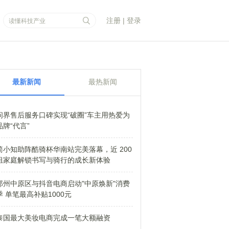
注册
|
登录
最新新闻
最热新闻
问界售后服务口碑实现“破圈”车主用热爱为
品牌“代言”
简小知助阵酷骑杯华南站完美落幕，近 200
组家庭解锁书写与骑行的成长新体验
郑州中原区与抖音电商启动"中原焕新"消费
季 单笔最高补贴1000元
泰国最大美妆电商完成一笔大额融资