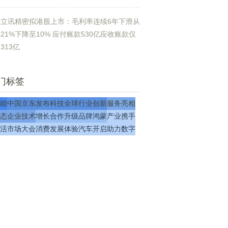
立讯精密拟港股上市：毛利率连续6年下滑从
21%下降至10% 应付账款530亿应收账款仅
313亿
门标签
能
中国
京东
发布
科技
全球
行业
创新
服务
亮相
态
企业
技术
增长
合作
升级
品牌
鸿蒙
产业
携手
活
市场
大会
消费
发展
体验
汽车
开启
助力
数字