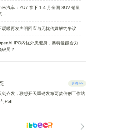
小米汽车：YU7 拿下 1-4 月全国 SUV 销量
第一
王暖暖再发声明回应与无忧传媒解约争议
OpenAI IPO内忧外患缠身，奥特曼能否力
挽破局？
态
更多>>