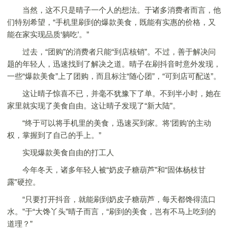
当然，这不只是晴子一个人的想法。于诸多消费者而言，他
们特别希望，“手机里刷到的爆款美食，既能有实惠的价格，又
能在家实现品质‘躺吃’。”
过去，“团购”的消费者只能“到店核销”。不过，善于解决问
题的年轻人，迅速找到了解决之道。晴子在刷抖音时意外发现，
一些“爆款美食”上了团购，而且标注“随心团”，“可到店可配送”。
这让晴子惊喜不已，并毫不犹豫下了单。不到半小时，她在
家里就实现了美食自由。这让晴子发现了“新大陆”。
“终于可以将手机里的美食，迅速买到家。将‘团购’的主动
权，掌握到了自己的手上。”
实现爆款美食自由的打工人
今年冬天，诸多年轻人被“奶皮子糖葫芦”和“固体杨枝甘
露”硬控。
“只要打开抖音，就能刷到奶皮子糖葫芦，每天都馋得流口
水。”于“大馋丫头”晴子而言，“刷到的美食，岂有不马上吃到的
道理？”