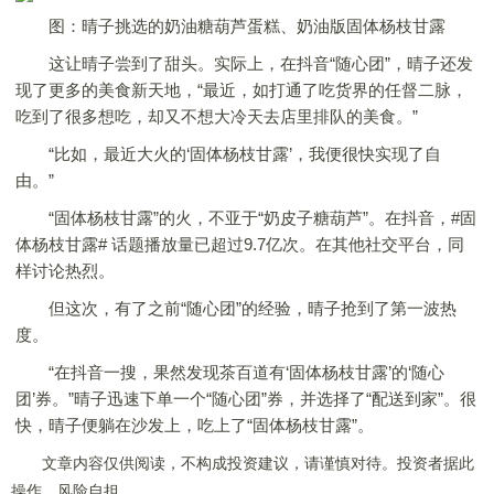
图：晴子挑选的奶油糖葫芦蛋糕、奶油版固体杨枝甘露
这让晴子尝到了甜头。实际上，在抖音“随心团”，晴子还发
现了更多的美食新天地，“最近，如打通了吃货界的任督二脉，
吃到了很多想吃，却又不想大冷天去店里排队的美食。”
“比如，最近大火的‘固体杨枝甘露’，我便很快实现了自
由。”
“固体杨枝甘露”的火，不亚于“奶皮子糖葫芦”。在抖音，#固
体杨枝甘露# 话题播放量已超过9.7亿次。在其他社交平台，同
样讨论热烈。
但这次，有了之前“随心团”的经验，晴子抢到了第一波热
度。
“在抖音一搜，果然发现茶百道有‘固体杨枝甘露’的‘随心
团’券。”晴子迅速下单一个“随心团”券，并选择了“配送到家”。很
快，晴子便躺在沙发上，吃上了“固体杨枝甘露”。
文章内容仅供阅读，不构成投资建议，请谨慎对待。投资者据此
操作，风险自担。