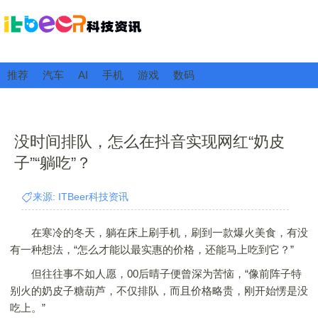
推荐
汽车
AI
手机
游戏
数码
没时间排队，怎么在抖音实现网红“奶皮
子”“躺吃”？
来源: ITBeer科技资讯
在寒冷的冬天，躺在床上刷手机，刷到一款爆火美食，有没
有一种想法，“怎么才能以最实惠的价格，还能马上吃到它？”
但往往事不如人愿，00后晴子便曾深为苦恼，“像前阵子特
别火的奶皮子糖葫芦，不仅排队，而且价格略贵，刚开始愣是没
吃上。”