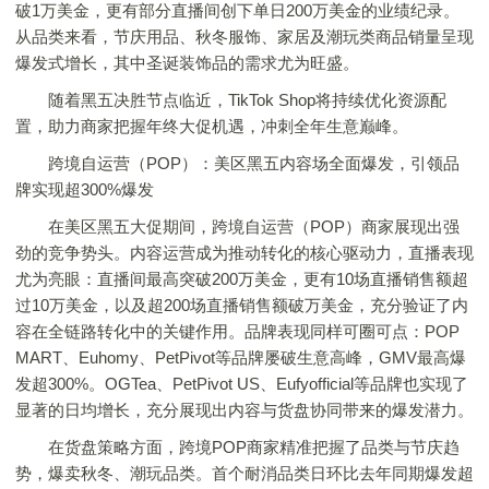
破1万美金，更有部分直播间创下单日200万美金的业绩纪录。
从品类来看，节庆用品、秋冬服饰、家居及潮玩类商品销量呈现
爆发式增长，其中圣诞装饰品的需求尤为旺盛。
随着黑五决胜节点临近，TikTok Shop将持续优化资源配
置，助力商家把握年终大促机遇，冲刺全年生意巅峰。
跨境自运营（POP）：美区黑五内容场全面爆发，引领品
牌实现超300%爆发
在美区黑五大促期间，跨境自运营（POP）商家展现出强
劲的竞争势头。内容运营成为推动转化的核心驱动力，直播表现
尤为亮眼：直播间最高突破200万美金，更有10场直播销售额超
过10万美金，以及超200场直播销售额破万美金，充分验证了内
容在全链路转化中的关键作用。品牌表现同样可圈可点：POP
MART、Euhomy、PetPivot等品牌屡破生意高峰，GMV最高爆
发超300%。OGTea、PetPivot US、Eufyofficial等品牌也实现了
显著的日均增长，充分展现出内容与货盘协同带来的爆发潜力。
在货盘策略方面，跨境POP商家精准把握了品类与节庆趋
势，爆卖秋冬、潮玩品类。首个耐消品类日环比去年同期爆发超