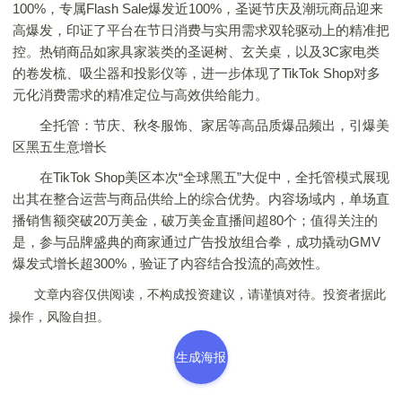
100%，专属Flash Sale爆发近100%，圣诞节庆及潮玩商品迎来
高爆发，印证了平台在节日消费与实用需求双轮驱动上的精准把
控。热销商品如家具家装类的圣诞树、玄关桌，以及3C家电类
的卷发梳、吸尘器和投影仪等，进一步体现了TikTok Shop对多
元化消费需求的精准定位与高效供给能力。
全托管：节庆、秋冬服饰、家居等高品质爆品频出，引爆美
区黑五生意增长
在TikTok Shop美区本次“全球黑五”大促中，全托管模式展现
出其在整合运营与商品供给上的综合优势。内容场域内，单场直
播销售额突破20万美金，破万美金直播间超80个；值得关注的
是，参与品牌盛典的商家通过广告投放组合拳，成功撬动GMV
爆发式增长超300%，验证了内容结合投流的高效性。
文章内容仅供阅读，不构成投资建议，请谨慎对待。投资者据此
操作，风险自担。
生成海报