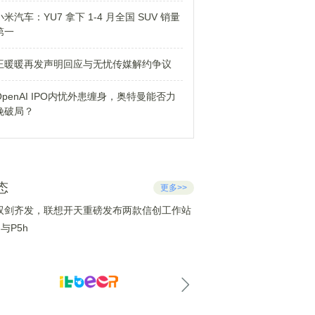
小米汽车：YU7 拿下 1-4 月全国 SUV 销量
第一
王暖暖再发声明回应与无忧传媒解约争议
OpenAI IPO内忧外患缠身，奥特曼能否力
挽破局？
态
更多>>