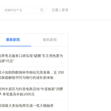
注册
|
登录
最新新闻
最热新闻
问界售后服务口碑实现“破圈”车主用热爱为
品牌“代言”
简小知助阵酷骑杯华南站完美落幕，近 200
组家庭解锁书写与骑行的成长新体验
郑州中原区与抖音电商启动"中原焕新"消费
季 单笔最高补贴1000元
泰国最大美妆电商完成一笔大额融资