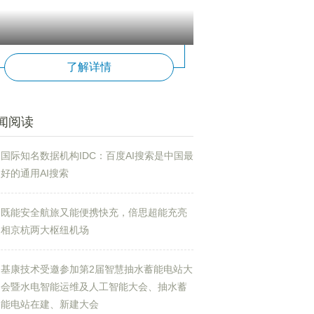
了解详情
闻阅读
国际知名数据机构IDC：百度AI搜索是中国最
好的通用AI搜索
既能安全航旅又能便携快充，倍思超能充亮
相京杭两大枢纽机场
基康技术受邀参加第2届智慧抽水蓄能电站大
会暨水电智能运维及人工智能大会、抽水蓄
能电站在建、新建大会