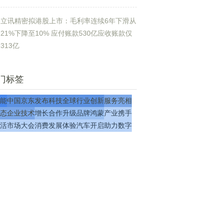
立讯精密拟港股上市：毛利率连续6年下滑从
21%下降至10% 应付账款530亿应收账款仅
313亿
门标签
能
中国
京东
发布
科技
全球
行业
创新
服务
亮相
态
企业
技术
增长
合作
升级
品牌
鸿蒙
产业
携手
活
市场
大会
消费
发展
体验
汽车
开启
助力
数字