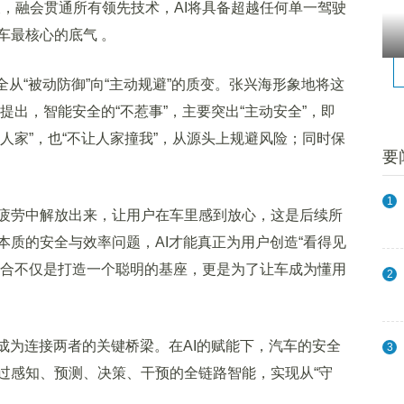
长，融会贯通所有领先技术，AI将具备超越任何单一驾驶
车最核心的底气 。
“被动防御”向“主动规避”的质变。张兴海形象地将这
他提出，智能安全的“不惹事”，主要突出“主动安全”，即
撞人家”，也“不让人家撞我”，从源头上规避风险；同时保
要
1
劳中解放出来，让用户在车里感到放心，这是后续所
本质的安全与效率问题，AI才能真正为用户创造“看得见
的结合不仅是打造一个聪明的基座，更是为了让车成为懂用
2
为连接两者的关键桥梁。在AI的赋能下，汽车的安全
3
过感知、预测、决策、干预的全链路智能，实现从“守