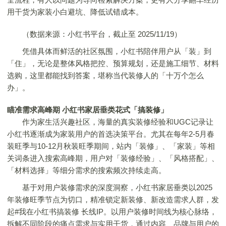
用干货为家装小白避坑、降低试错成本。
（数据来源：小红书平台，截止至 2025/11/19）
凭借具体而鲜活的社区氛围，小红书陪伴用户从「装」到
「住」，无论是整体风格把控、预算规划，还是施工细节、材料
选购，这里都能找到答案，堪称当代装修人的「十万个怎么
办」。
瞄准需求高峰期
小红书家居垂类花式「搞装修」
作为家生活兴趣社区，海量的真实装修经验和UGC记录让
小红书逐渐成为家装用户的首选决策平台。尤其在每年2-5月春
装旺季与10-12月秋装旺季期间，站内「装修」、「家装」等相
关词条进入搜索高峰期，用户对「装修经验」、「风格搭配」、
「材料选择」等细分需求的搜索频次持续走高。
基于对用户装修需求的深度洞察，小红书家居垂类以2025
年装修旺季节点为切口，精准锁定新装修、新改造需求人群，发
起#我在小红书搞装修 长线IP。以用户装修时间线为核心脉络，
拆解不同阶段的痛点需求与实用干货，通过内容、品牌与用户的