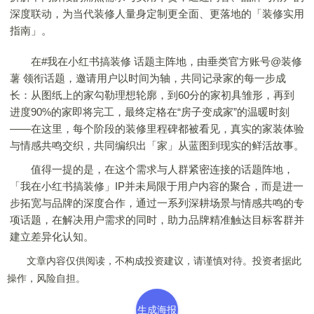
深度联动，为当代装修人量身定制更全面、更落地的「装修实用
指南」。
在#我在小红书搞装修 话题主阵地，由垂类官方账号@装修
薯 领衔话题，邀请用户以时间为轴，共同记录家的每一步成
长：从图纸上的家勾勒理想轮廓，到60分的家初具雏形，再到
进度90%的家即将完工，最终定格在“房子变成家”的温暖时刻
——在这里，每个阶段的装修里程碑都被看见，真实的家装体验
与情感共鸣交织，共同编织出「家」从蓝图到现实的鲜活故事。
值得一提的是，在这个需求与人群紧密连接的话题阵地，
「我在小红书搞装修」IP并未局限于用户内容的聚合，而是进一
步拓宽与品牌的深度合作，通过一系列深耕场景与情感共鸣的专
项话题，在解决用户需求的同时，助力品牌精准触达目标客群并
建立差异化认知。
文章内容仅供阅读，不构成投资建议，请谨慎对待。投资者据此
操作，风险自担。
生成海报