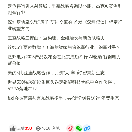
定位咨询进入AI领域，里斯战略咨询以小鹏、杰克AI案例引
跑全行业
深圳房协牵头“好房子”研讨交流会 首发《深圳倡议》锚定行
业转型方向
王克战略三部曲：重构建、全维增长与新质战略力
连续5年两位数增长！海尔智家凭啥跑赢行业、跑赢对手？
煜邦电力2025产品发布会在北京成功举行 AI驱动 智创电力
新价值
美的×比亚迪战略合作，共筑“人-车-家”智慧新生态
世界500强采矿设备巨头选定祺鲲科技为绿电合作伙伴，
VPPA落地在即
fudi会员商店与京东战略携手，共创“分钟级送达”消费生态
358
7616 浏览
点赞