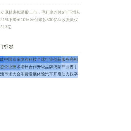
立讯精密拟港股上市：毛利率连续6年下滑从
21%下降至10% 应付账款530亿应收账款仅
313亿
门标签
能
中国
京东
发布
科技
全球
行业
创新
服务
亮相
态
企业
技术
增长
合作
升级
品牌
鸿蒙
产业
携手
活
市场
大会
消费
发展
体验
汽车
开启
助力
数字