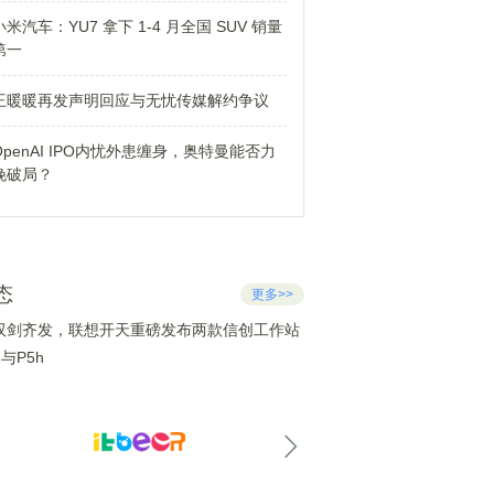
小米汽车：YU7 拿下 1-4 月全国 SUV 销量
第一
王暖暖再发声明回应与无忧传媒解约争议
OpenAI IPO内忧外患缠身，奥特曼能否力
挽破局？
态
更多>>