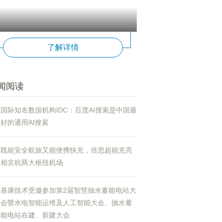
了解详情
闻阅读
国际知名数据机构IDC：百度AI搜索是中国最
好的通用AI搜索
既能安全航旅又能便携快充，倍思超能充亮
相京杭两大枢纽机场
基康技术受邀参加第2届智慧抽水蓄能电站大
会暨水电智能运维及人工智能大会、抽水蓄
能电站在建、新建大会