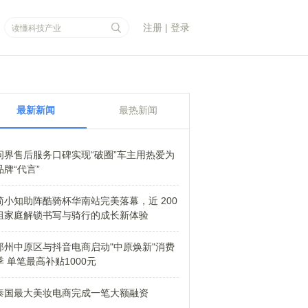
注册
|
登录
最新新闻
最热新闻
问界售后服务口碑实现“破圈”车主用热爱为
品牌“代言”
简小知助阵酷骑杯华南站完美落幕，近 200
组家庭解锁书写与骑行的成长新体验
郑州中原区与抖音电商启动"中原焕新"消费
季 单笔最高补贴1000元
泰国最大美妆电商完成一笔大额融资