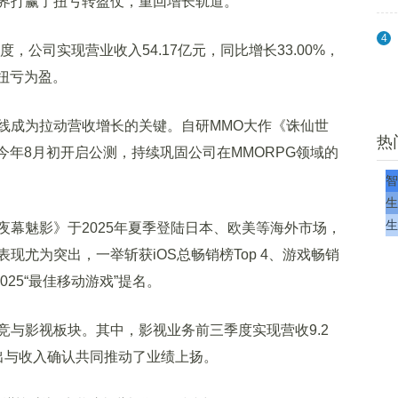
界打赢了扭亏转盈仗，重回增长轨道。
4
公司实现营业收入54.17亿元，同比增长33.00%，
期扭亏为盈。
成为拉动营收增长的关键。自研MMO大作《诛仙世
热
在今年8月初开启公测，持续巩固公司在MMORPG领域的
智
生
生
魅影》于2025年夏季登陆日本、欧美等海外市场，
现尤为突出，一举斩获iOS总畅销榜Top 4、游戏畅销
2025“最佳移动游戏”提名。
影视板块。其中，影视业务前三季度实现营收9.2
出与收入确认共同推动了业绩上扬。