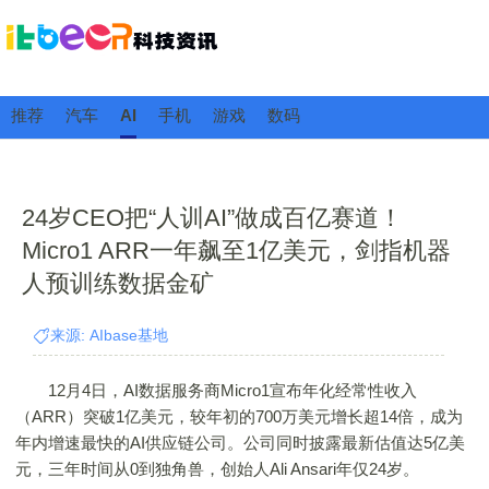
推荐
汽车
AI
手机
游戏
数码
24岁CEO把“人训AI”做成百亿赛道！
Micro1 ARR一年飙至1亿美元，剑指机器
人预训练数据金矿
来源: AIbase基地
12月4日，AI数据服务商Micro1宣布年化经常性收入
（ARR）突破1亿美元，较年初的700万美元增长超14倍，成为
年内增速最快的AI供应链公司。公司同时披露最新估值达5亿美
元，三年时间从0到独角兽，创始人Ali Ansari年仅24岁。