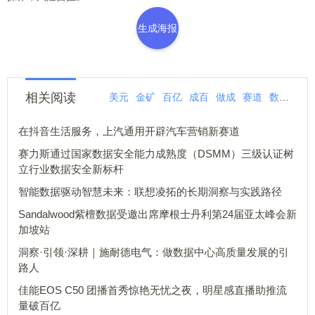
生成海报
相关阅读
美元
金矿
百亿
成百
做成
赛道
数据
机
在抖音生活服务，上汽通用开辟汽车营销新赛道
赛力斯通过国家数据安全能力成熟度（DSMM）三级认证树
立行业数据安全新标杆
智能数据驱动智慧未来：联想凌拓的长期洞察与实践路径
Sandalwood紫檀数据受邀出席摩根士丹利第24届亚太峰会新
加坡站
洞察·引领·深耕｜施耐德电气：做数据中心高质量发展的引
路人
佳能EOS C50 团播首秀惊艳无忧之夜，明星感直播助推流
量破百亿