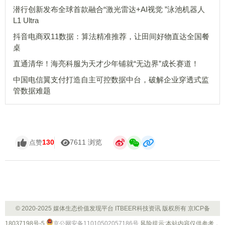
潜行创新发布全球首款融合“激光雷达+AI视觉 ”泳池机器人
L1 Ultra
抖音电商双11数据：算法精准推荐，让田间好物直达全国餐
桌
直通清华！海亮科服为天才少年铺就“无边界”成长赛道！
中国电信翼支付打造自主可控数据中台，破解企业穿透式监
管数据难题
130
7611 浏览
点赞
© 2020-2025 媒体生态价值发现平台 ITBEER科技资讯 版权所有
京ICP备
18037198号-5
京公网安备11010502057186号
风险提示:本站内容仅供参考，