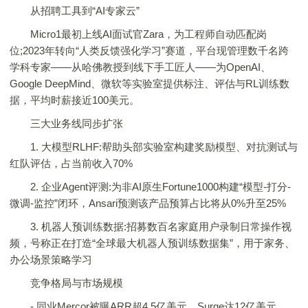
从招聘工具到“AI专家云”
Micro1最初上线AI面试官Zara，为工程师自动匹配岗
位;2023年转向“人类反馈强化学习”赛道，平台现管理数千名跨
学科专家——从哈佛教授到线下手工匠人——为OpenAI、
Google DeepMind、微软等实验室提供标注、评估与RL训练数
据，平均时薪接近100美元。
三大业务线同步扩张
1. 大模型RLHF:帮助头部实验室构建奖励模型、对抗测试与
红队评估，占当前收入70%
2. 企业Agent评测:为非AI原生Fortune1000构建“模型-打分-
微调-监控”闭环，Ansari预测该产品预算占比将从0%升至25%
3. 机器人预训练数据:招募数百名家庭用户录制日常操作视
频，号称正在打造“全球最大机器人预训练数据集”，用于家务、
办公场景策略学习
竞争格局与市场规模
- 同业Mercor被曝ARR超4.5亿美元，Surge达12亿美元，