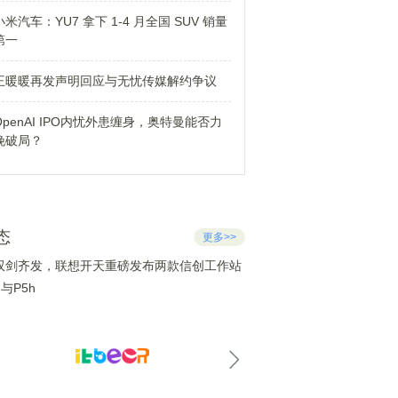
小米汽车：YU7 拿下 1-4 月全国 SUV 销量
第一
王暖暖再发声明回应与无忧传媒解约争议
OpenAI IPO内忧外患缠身，奥特曼能否力
挽破局？
态
更多>>