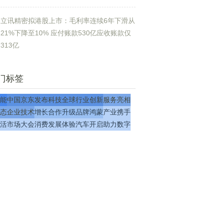
立讯精密拟港股上市：毛利率连续6年下滑从
21%下降至10% 应付账款530亿应收账款仅
313亿
门标签
能
中国
京东
发布
科技
全球
行业
创新
服务
亮相
态
企业
技术
增长
合作
升级
品牌
鸿蒙
产业
携手
活
市场
大会
消费
发展
体验
汽车
开启
助力
数字