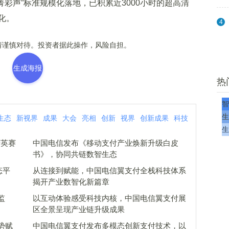
Vivid“菁彩声”标准规模化落地，已积累近3000小时的超高清
化。
4
谨慎对待。投资者据此操作，风险自担。
生成海报
热
智
生
生态
新视界
成果
大会
亮相
创新
视界
创新成果
科技
生
精英赛
中国电信发布《移动支付产业焕新升级白皮
书》，协同共链数智生态
态平
从连接到赋能，中国电信翼支付全栈科技体系
揭开产业数智化新篇章
监
以互动体验感受科技内核，中国电信翼支付展
区全景呈现产业链升级成果
势赋
中国电信翼支付发布多模态创新支付技术，以