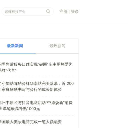
注册
|
登录
最新新闻
最热新闻
问界售后服务口碑实现“破圈”车主用热爱为
品牌“代言”
简小知助阵酷骑杯华南站完美落幕，近 200
组家庭解锁书写与骑行的成长新体验
郑州中原区与抖音电商启动"中原焕新"消费
季 单笔最高补贴1000元
泰国最大美妆电商完成一笔大额融资