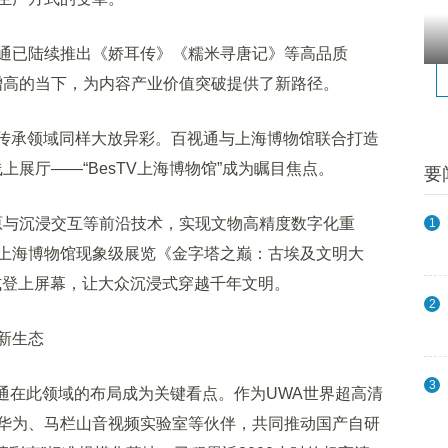
已陆续推出《娇耳传》《糯米寻唐记》等高品质
益增高的当下，为内容产业价值突破提供了新路径。
传承领域同样大放异彩。百视通与上海博物馆联合打造
上展厅——“BesTV上海博物馆”成为瞩目焦点。
要
与沉浸交互等前沿技术，实现文物高精度数字化重
1
上海博物馆现象级展览《金字塔之巅：古埃及文明大
式登上屏幕，让大众沉浸式穿越千年文明。
2
新生态
3
通在此领域的布局成为关键看点。作为UWA世界超高清
华为、马栏山音视频实验室等伙伴，共同推动国产自研