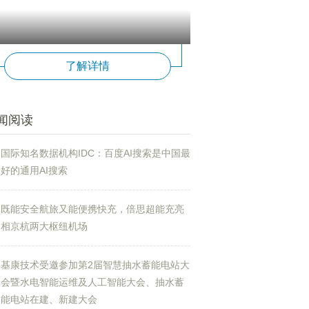
了解详情
闻阅读
国际知名数据机构IDC：百度AI搜索是中国最
好的通用AI搜索
既能安全航旅又能便携快充，倍思超能充亮
相京杭两大枢纽机场
基康技术受邀参加第2届智慧抽水蓄能电站大
会暨水电智能运维及人工智能大会、抽水蓄
能电站在建、新建大会