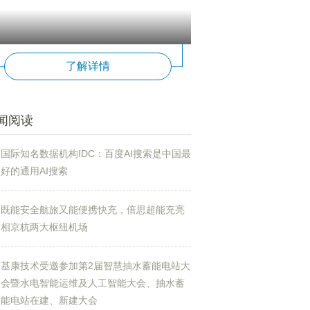
了解详情
闻阅读
国际知名数据机构IDC：百度AI搜索是中国最
好的通用AI搜索
既能安全航旅又能便携快充，倍思超能充亮
相京杭两大枢纽机场
基康技术受邀参加第2届智慧抽水蓄能电站大
会暨水电智能运维及人工智能大会、抽水蓄
能电站在建、新建大会