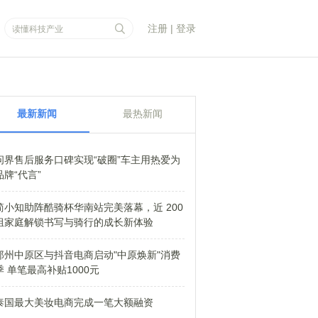
注册
|
登录
最新新闻
最热新闻
问界售后服务口碑实现“破圈”车主用热爱为
品牌“代言”
简小知助阵酷骑杯华南站完美落幕，近 200
组家庭解锁书写与骑行的成长新体验
郑州中原区与抖音电商启动"中原焕新"消费
季 单笔最高补贴1000元
泰国最大美妆电商完成一笔大额融资