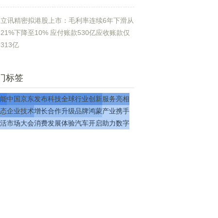
立讯精密拟港股上市：毛利率连续6年下滑从
21%下降至10% 应付账款530亿应收账款仅
313亿
门标签
能
中国
京东
发布
科技
全球
行业
创新
服务
亮相
态
企业
技术
增长
合作
升级
品牌
鸿蒙
产业
携手
活
市场
大会
消费
发展
体验
汽车
开启
助力
数字