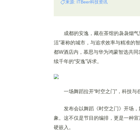
来源: ITBeer科技资讯
成都的安逸，藏在茶馆的袅袅烟气里
活”著称的城市，与追求效率与精准的智
都W酒店内，慕思与华为鸿蒙智选共同发
续千年的“安逸”诉求。
一场舞蹈拉开“时空之门”，科技与
发布会以舞蹈《时空之门》开场，舞
象。这不仅是节目的编排，更是一种宣
硬嵌入。