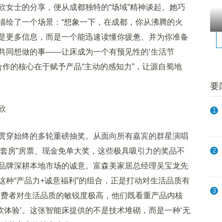
女士的分享，便从成都独特的“场域”精神谈起。她巧
描绘了一个场景：“想象一下，在成都，你从沸腾的火
是更多信息，而是一个能迅速读懂你疲惫、并为你准备
共同想做的事——让床成为一个有预见性的‘生活节
合作的核心在于赋予产品“主动的感知力”，让源自蜀地
要
欣
1
穿始终的多轮重磅抽奖。从面向所有嘉宾的群星演唱
幻套房”房票、现金免单大奖，这些极具吸引力的奖品不
2
品牌深耕本地市场的诚意。富森美家居总经理吴宝龙先
种“产品力+诚意福利”的组合，正是打动对生活品质有
3
消费者对生活品质的敏锐度极高，他们既看重产品内核
‘软体验’。这张智能床提供的不是技术堆砌，而是一种‘无