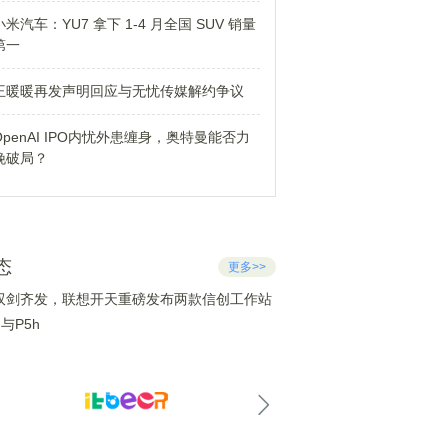
小米汽车：YU7 拿下 1-4 月全国 SUV 销量
第一
王暖暖再发声明回应与无忧传媒解约争议
OpenAI IPO内忧外患缠身，奥特曼能否力
挽破局？
态
更多>>