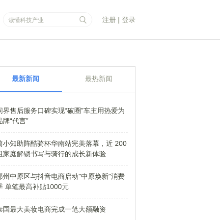
注册
|
登录
最新新闻
最热新闻
问界售后服务口碑实现“破圈”车主用热爱为
品牌“代言”
简小知助阵酷骑杯华南站完美落幕，近 200
组家庭解锁书写与骑行的成长新体验
郑州中原区与抖音电商启动"中原焕新"消费
季 单笔最高补贴1000元
泰国最大美妆电商完成一笔大额融资