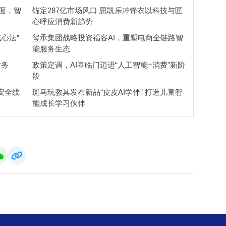
场面，智
锚定287亿市场风口 思凯乐冲锋衣以科技与匠
心呼应消费新趋势
心法”
玺承集团战略投资福客AI，重塑电商全链路智
能服务生态
业务
政策定调，AI喜临门迈进“人工智能+消费”新阶
段
安全线
斑马玩教具发布新品“皮皮AI学伴” 打造儿童智
能成长学习伙伴