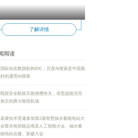
了解详情
闻阅读
国际知名数据机构IDC：百度AI搜索是中国最
好的通用AI搜索
既能安全航旅又能便携快充，倍思超能充亮
相京杭两大枢纽机场
基康技术受邀参加第2届智慧抽水蓄能电站大
会暨水电智能运维及人工智能大会、抽水蓄
能电站在建、新建大会