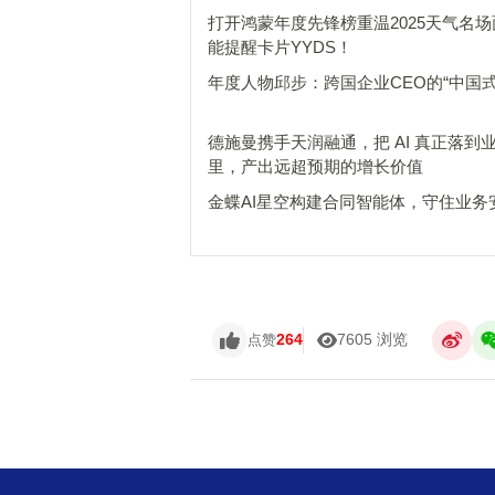
打开鸿蒙年度先锋榜重温2025天气名
能提醒卡片YYDS！
年度人物邱步：跨国企业CEO的“中国式
德施曼携手天润融通，把 AI 真正落到
里，产出远超预期的增长价值
金蝶AI星空构建合同智能体，守住业务
264
7605 浏览
点赞