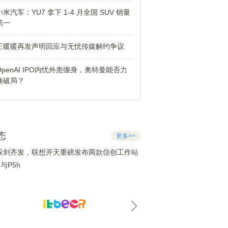
小米汽车：YU7 拿下 1-4 月全国 SUV 销量
第一
王暖暖再发声明回应与无忧传媒解约争议
OpenAI IPO内忧外患缠身，奥特曼能否力
挽破局？
态
更多>>