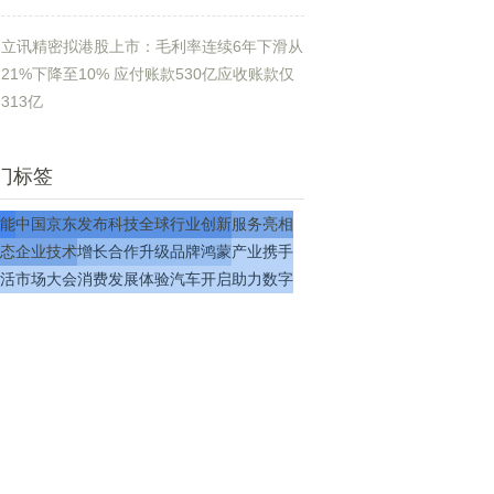
立讯精密拟港股上市：毛利率连续6年下滑从
21%下降至10% 应付账款530亿应收账款仅
313亿
门标签
能
中国
京东
发布
科技
全球
行业
创新
服务
亮相
态
企业
技术
增长
合作
升级
品牌
鸿蒙
产业
携手
活
市场
大会
消费
发展
体验
汽车
开启
助力
数字
长
企业